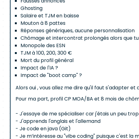
Fausses annonces
Ghosting
Salaire et TJM en baisse
Mouton à 8 pattes
Réponses génériques, aucune personnalisation
Chômage et intercontrat prolongés alors que tu
Monopole des ESN
TJM à 100, 200, 300 €
Mort du profil général
Impact de l'IA ?
Impact de "boot camp" ?
Alors oui , vous allez me dire qu'il faut s'adapter et
Pour ma part, profil CP MOA/BA et 8 mois de chômag
- J'essaye de me spécialiser car j'étais un peu tro
- J'apprends l'anglais et l'allemand
- Je code en java (Git)
- Je m’intéresse au "vibe coding" puisque c'est la