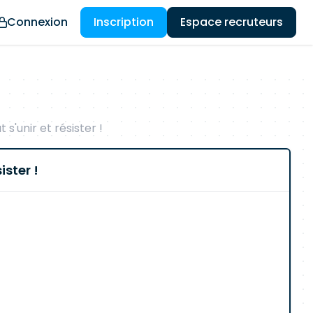
Connexion
Inscription
Espace recruteurs
'unir et résister !
ister !