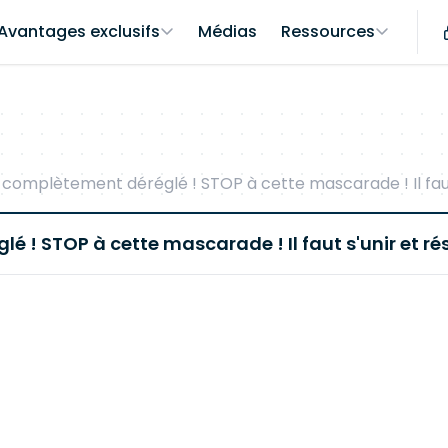
Avantages exclusifs
Médias
Ressources
 complètement déréglé ! STOP à cette mascarade ! Il faut s
 ! STOP à cette mascarade ! Il faut s'unir et rés