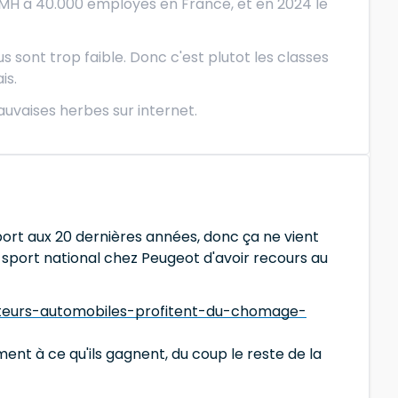
 LVMH a 40.000 employes en France, et en 2024 le
 sont trop faible. Donc c'est plutot les classes
is.
uvaises herbes sur internet.
apport aux 20 dernières années, donc ça ne vient
 le sport national chez Peugeot d'avoir recours au
cteurs-automobiles-profitent-du-chomage-
nt à ce qu'ils gagnent, du coup le reste de la