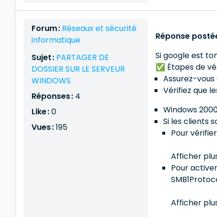
Forum :
Réseaux et sécurité
Réponse postée
informatique
Si google est ton
Sujet :
PARTAGER DE
✅ Étapes de vér
DOSSIER SUR LE SERVEUR
Assurez-vous 
WINDOWS
Vérifiez que l
Réponses :
4
Windows 2000 
Like :
0
Si les clients
Vues :
195
Pour vérifi
Afficher plu
Pour active
SMB1Protoc
Afficher plu