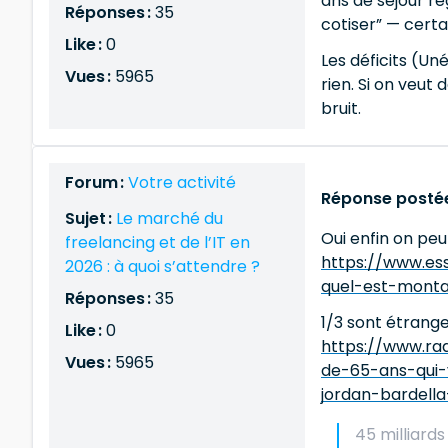
ans de séjour ré
Réponses :
35
cotiser” — certa
Like :
0
Les déficits (Un
Vues :
5965
rien. Si on veut
bruit.
Forum :
Votre activité
Réponse postée
Sujet :
Le marché du
Oui enfin on peu
freelancing et de l’IT en
https://www.ess
2026 : à quoi s’attendre ?
quel-est-mont
Réponses :
35
1/3 sont étrange
Like :
0
https://www.rad
Vues :
5965
de-65-ans-qui-
jordan-bardell
45 milliard