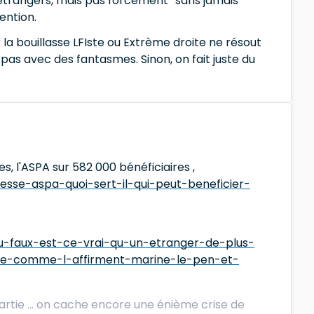
nt étrangers, mais pas forcément “sans jamais
ention.
 la bouillasse LFIste ou Extrème droite ne résout
 pas avec des fantasmes. Sinon, on fait juste du
s, l'ASPA sur 582 000 bénéficiaires ,
esse-aspa-quoi-sert-il-qui-peut-beneficier-
ou-faux-est-ce-vrai-qu-un-etranger-de-plus-
sse-comme-l-affirment-marine-le-pen-et-
rtie ... on cache encore une énième crise de