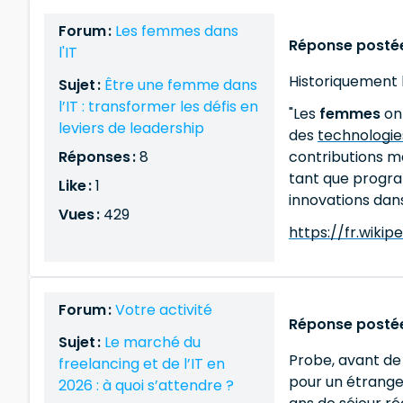
Forum :
Les femmes dans
Réponse postée
l'IT
Historiquement l
Sujet :
Être une femme dans
l’IT : transformer les défis en
"Les
femmes
ont
leviers de leadership
des
technologies
Réponses :
8
contributions m
tant que program
Like :
1
innovations dan
Vues :
429
https://fr.wik
Forum :
Votre activité
Réponse postée
Sujet :
Le marché du
Probe, avant de 
freelancing et de l’IT en
pour un étranger
2026 : à quoi s’attendre ?