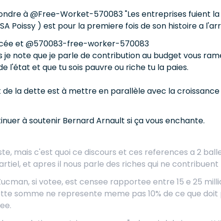
pondre à @Free-Worket-570083 "Les entreprises fuient la 
PSA Poissy ) est pour la premiere fois de son histoire a l'arre
rcée et @570083-free-worker-570083
 je note que je parle de contribution au budget vous rame
e l'état et que tu sois pauvre ou riche tu la paies.
de la dette est à mettre en parallèle avec la croissance d
tinuer à soutenir Bernard Arnault si ça vous enchante.
e, mais c'est quoi ce discours et ces references a 2 balles,
tiel, et apres il nous parle des riches qui ne contribuen
 Zucman, si votee, est censee rapportee entre 15 e 25 milli
Cette somme ne represente meme pas 10% de ce que doit p
ee.