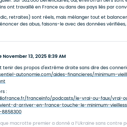
gulier. Sur 582 000 bénéficiaires, oui, environ un tiers so
ins ont travaillé en France ou dans des pays liés par conv
édic, retraites) sont réels, mais mélanger tout et balancer
 dénoncer des abus, faisons-le avec des données vérifiées,
 November 13, 2025 8:39 AM
t tenir des propos d'extrême droite sans dire des connerie
entiel-autonomie.com/aides-financieres/minimum-vieill
ant
rs :
iofrance.fr/franceinfo/podcasts/le-vrai-ou-faux/vrai-
vient-d-arriver-en-france-touche-le-minimum-vieille
a-8858300
s que macrotte premier a donné a l’Ukraine sans contre pa