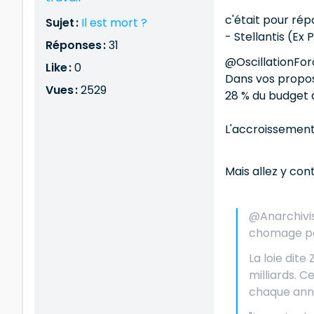
c'était pour ré
Sujet :
Il est mort ?
- Stellantis (Ex 
Réponses :
31
@OscillationFo
Like :
0
Dans vos propos
Vues :
2529
28 % du budget d
L'accroissement 
Mais allez y con
@Anarchivist
chomage par
La loie dite
milliards. 
chaque ann