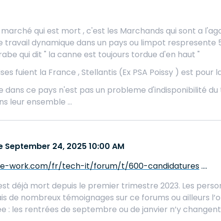
e marché qui est mort , c'est les Marchands qui sont a l
travail dynamique dans un pays ou limpot respresente 54 %
be qui dit " la canne est toujours tordue d'en haut "
ses fuient la France , Stellantis (Ex PSA Poissy ) est pour la
 dans ce pays n'est pas un probleme d'indisponibilité du t
s leur ensemble ...
 September 24, 2025 10:00 AM
ee-work.com/fr/tech-it/forum/t/600-candidatures
....
st déjà mort depuis le premier trimestre 2023. Les person
ais de nombreux témoignages sur ce forums ou ailleurs l’on
ée : les rentrées de septembre ou de janvier n’y changent 