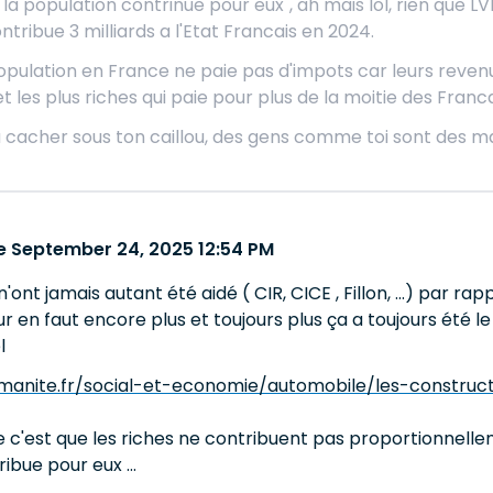
e la population contrinue pour eux", ah mais lol, rien que
tribue 3 milliards a l'Etat Francais en 2024.
opulation en France ne paie pas d'impots car leurs revenus
les plus riches qui paie pour plus de la moitie des Franca
 cacher sous ton caillou, des gens comme toi sont des ma
 September 24, 2025 12:54 PM
ont jamais autant été aidé ( CIR, CICE , Fillon, ...) par r
 leur en faut encore plus et toujours plus ça a toujours été
l
manite.fr/social-et-economie/automobile/les-constru
c'est que les riches ne contribuent pas proportionnelleme
ibue pour eux ...