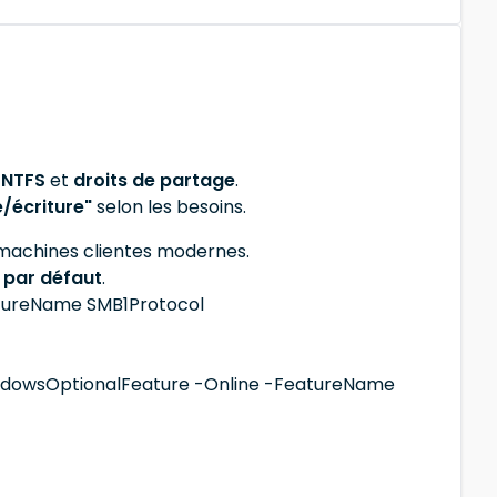
 NTFS
et
droits de partage
.
e/écriture"
selon les besoins.
 machines clientes modernes.
 par défaut
.
atureName SMB1Protocol
indowsOptionalFeature -Online -FeatureName