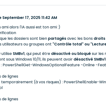
 September 17, 2025 11:42 AM
 ami alors l'IA aussi est ton ami :)
ification
que les dossiers sont bien
partagés
avec les bons
droits
es utilisateurs ou groupes ont
"Contrôle total" ou "Lectur
utilise
SMBv1
, qui peut être
désactivé ou bloqué
sur les
 sont sous Windows 10/11, ils peuvent avoir
désactivé SMBv1
er : PowerShellGet-WindowsOptionalFeature -Online -Fe
s de lignes
r temporairement (à vos risques) : PowerShellEnable-W
ol
s de lignes