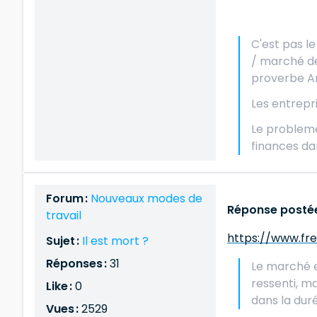
C'est pas l
/ marché de 
proverbe Ara
Les entrepri
Le probleme
finances dan
Forum :
Nouveaux modes de
Réponse postée
travail
https://www.fr
Sujet :
Il est mort ?
Réponses :
31
Le marché e
ressenti, m
Like :
0
dans la dur
Vues :
2529