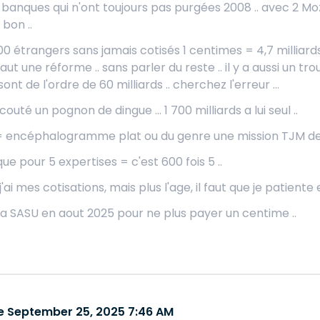
s banques qui n'ont toujours pas purgées 2008 .. avec 2 Moza
bon ..
 étrangers sans jamais cotisés 1 centimes = 4,7 milliards/
 faut une réforme .. sans parler du reste .. il y a aussi un tr
ont de l'ordre de 60 milliards .. cherchez l'erreur ...
couté un pognon de dingue ... 1 700 milliards a lui seul ..
 encéphalogramme plat ou du genre une mission TJM de 600
ue pour 5 expertises = c'est 600 fois 5 ..
j'ai mes cotisations, mais plus l'age, il faut que je patiente
ma SASU en aout 2025 pour ne plus payer un centime ..
 September 25, 2025 7:46 AM