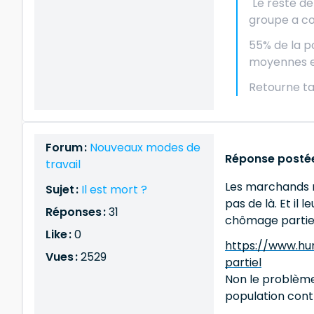
"Le reste d
groupe a con
55% de la p
moyennes et 
Retourne ta
Forum :
Nouveaux modes de
Réponse postée
travail
Les marchands n'
Sujet :
Il est mort ?
pas de là. Et il
Réponses :
31
chômage partie
Like :
0
https://www.hu
Vues :
2529
partiel
Non le problème 
population contr