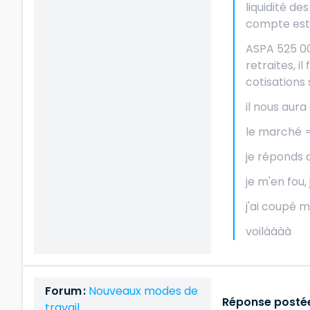
liquidité de
compte est 
ASPA 525 000
retraites, il
cotisations s
il nous aura 
le marché =
je réponds q
je m'en fou, 
j'ai coupé 
voilàààà
Forum :
Nouveaux modes de
Réponse postée
travail