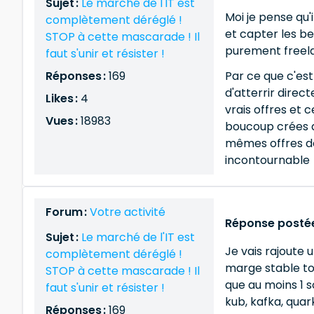
Sujet :
Le marché de l'IT est
Moi je pense qu'
complètement déréglé !
et capter les be
STOP à cette mascarade ! Il
purement freel
faut s'unir et résister !
Réponses :
169
Par ce que c'est 
d'atterrir direct
Likes :
4
vrais offres et 
Vues :
18983
boucoup crées d
mêmes offres des
incontournable
Forum :
Votre activité
Réponse postée
Sujet :
Le marché de l'IT est
Je vais rajoute 
complètement déréglé !
marge stable tou
STOP à cette mascarade ! Il
que au moins 1 s
faut s'unir et résister !
kub, kafka, quar
Réponses :
169