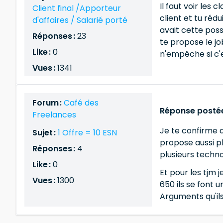
Il faut voir les
Client final /Apporteur
client et tu réd
d'affaires / Salarié porté
avait cette poss
Réponses :
23
te propose le jo
Like :
0
n'empêche si c'e
Vues :
1341
Forum :
Café des
Réponse postée
Freelances
Je te confirme q
Sujet :
1 Offre = 10 ESN
propose aussi pl
Réponses :
4
plusieurs techno
Like :
0
Et pour les tjm 
Vues :
1300
650 ils se font 
Arguments qu'ils