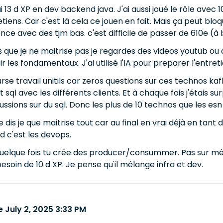
i 13 d XP en dev backend java. J'ai aussi joué le rôle avec 
tiens. Car c'est là cela ce jouen en fait. Mais ça peut bloq
ce avec des tjm bas. c'est difficile de passer de 610e (à
s que je ne maitrise pas je regardes des videos youtub ou
 les fondamentaux. J'ai utilisé l'IA pour preparer l'entretie
rse travail unitils car zeros questions sur ces technos ka
a et sql avec les différents clients. Et à chaque fois j'éta
ussions sur du sql. Donc les plus de 10 technos que les esn
e dis je que maitrise tout car au final en vrai déjà en tan
d c'est les devops.
quelque fois tu crée des producer/consummer. Pas sur mê
besoin de 10 d XP. Je pense qu'il mélange infra et dev.
 July 2, 2025 3:33 PM