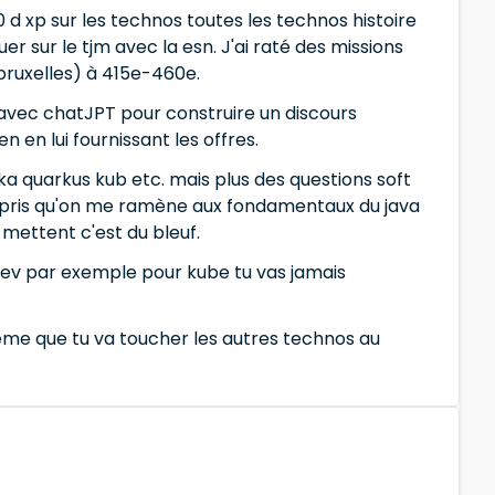
10 d xp sur les technos toutes les technos histoire
uer sur le tjm avec la esn. J'ai raté des missions
 bruxelles) à 415e-460e.
 avec chatJPT pour construire un discours
n en lui fournissant les offres.
fka quarkus kub etc. mais plus des questions soft
is surpris qu'on me ramène aux fondamentaux du java
 mettent c'est du bleuf.
t dev par exemple pour kube tu vas jamais
me que tu va toucher les autres technos au