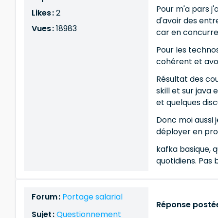
Pour m'a pars j'a
Likes :
2
d'avoir des entre
Vues :
18983
car en concurren
Pour les techno
cohérent et avoir
Résultat des cou
skill et sur jav
et quelques disc
Donc moi aussi j
déployer en pro
kafka basique, 
quotidiens. Pas 
Forum :
Portage salarial
Réponse postée
Sujet :
Questionnement