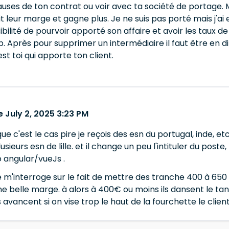
 clauses de ton contrat ou voir avec ta société de portage.
uit leur marge et gagne plus. Je ne suis pas porté mais j'ai
ibilité de pourvoir apporté son affaire et avoir les taux de
b. Après pour supprimer un intermédiaire il faut être en dir
st toi qui apporte ton client.
 July 2, 2025 3:23 PM
ue c'est le cas pire je reçois des esn du portugal, inde, e
usieurs esn de lille. et il change un peu l'intituler du po
 angular/vueJs .
je m'interroge sur le fait de mettre des tranche 400 à 650
une belle marge. à alors à 400€ ou moins ils dansent le t
 avancent si on vise trop le haut de la fourchette le clie