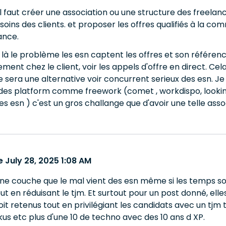
il faut créer une association ou une structure des freelanc
soins des clients. et proposer les offres qualifiés à la
ance.
là le problème les esn captent les offres et son référencer 
ement chez le client, voir les appels d'offre en direct. Ce
ce sera une alternative voir concurrent serieux des esn. J
es platform comme freework (comet , workdispo, lookings 
 esn ) c'est un gros challange que d'avoir une telle associ
 July 28, 2025 1:08 AM
une couche que le mal vient des esn même si les temps son
t en réduisant le tjm. Et surtout pour un post donné, ell
oit retenus tout en privilégiant les candidats avec un tjm 
kus etc plus d'une 10 de techno avec des 10 ans d XP.