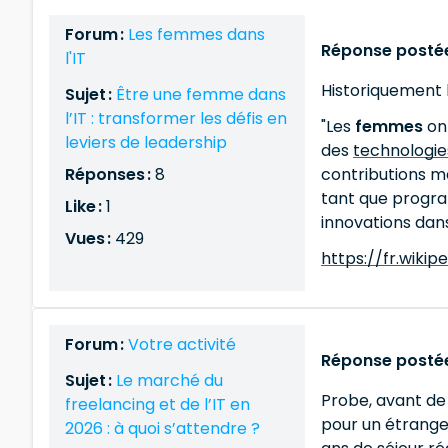
Forum :
Les femmes dans
Réponse postée
l'IT
Historiquement l
Sujet :
Être une femme dans
l’IT : transformer les défis en
"Les
femmes
ont
leviers de leadership
des
technologies
Réponses :
8
contributions m
tant que program
Like :
1
innovations dan
Vues :
429
https://fr.wik
Forum :
Votre activité
Réponse postée
Sujet :
Le marché du
Probe, avant de 
freelancing et de l’IT en
pour un étranger
2026 : à quoi s’attendre ?