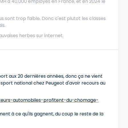
 LVMH a 40.000 employes en France, et en 2024 le
 sont trop faible. Donc c'est plutot les classes
is.
uvaises herbes sur internet.
apport aux 20 dernières années, donc ça ne vient
 le sport national chez Peugeot d'avoir recours au
cteurs-automobiles-profitent-du-chomage-
nt à ce qu'ils gagnent, du coup le reste de la