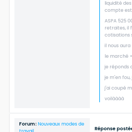
liquidité de
compte est 
ASPA 525 000
retraites, il
cotisations s
il nous aura 
le marché =
je réponds q
je m'en fou, 
j'ai coupé 
voilàààà
Forum :
Nouveaux modes de
Réponse postée
travail