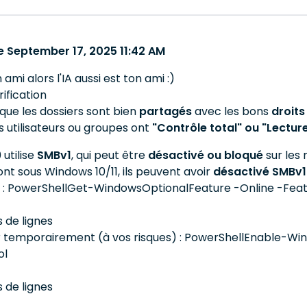
 September 17, 2025 11:42 AM
 ami alors l'IA aussi est ton ami :)
ification
que les dossiers sont bien
partagés
avec les bons
droits
es utilisateurs ou groupes ont
"Contrôle total" ou "Lectur
utilise
SMBv1
, qui peut être
désactivé ou bloqué
sur les
 sont sous Windows 10/11, ils peuvent avoir
désactivé SMBv1
er : PowerShellGet-WindowsOptionalFeature -Online -Fe
s de lignes
r temporairement (à vos risques) : PowerShellEnable-W
ol
s de lignes