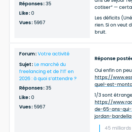
ans de séjour ré
Réponses :
35
cotiser” — certa
Like :
0
Les déficits (Un
Vues :
5967
rien. Si on veut
bruit.
Forum :
Votre activité
Réponse postée
Sujet :
Le marché du
Oui enfin on peu
freelancing et de l’IT en
https://www.ess
2026 : à quoi s’attendre ?
quel-est-mont
Réponses :
35
1/3 sont étrange
Like :
0
https://www.rad
Vues :
5967
de-65-ans-qui-
jordan-bardell
45 milliard