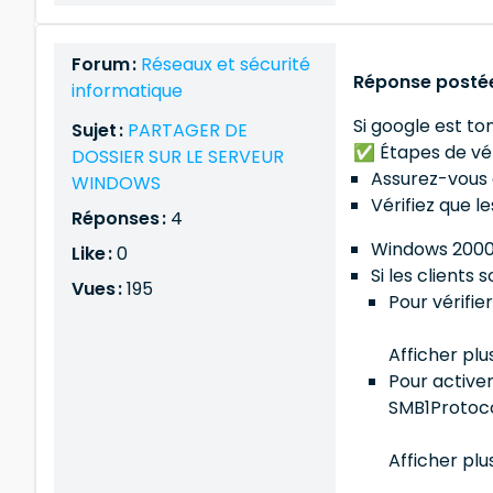
Forum :
Réseaux et sécurité
Réponse postée
informatique
Si google est ton
Sujet :
PARTAGER DE
✅ Étapes de vér
DOSSIER SUR LE SERVEUR
Assurez-vous 
WINDOWS
Vérifiez que l
Réponses :
4
Windows 2000 
Like :
0
Si les clients
Vues :
195
Pour vérifi
Afficher plu
Pour active
SMB1Protoc
Afficher plu