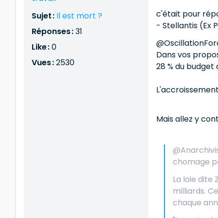
c'était pour ré
Sujet :
Il est mort ?
- Stellantis (Ex 
Réponses :
31
@OscillationFo
Like :
0
Dans vos propos
Vues :
2530
28 % du budget d
L'accroissement 
Mais allez y con
@Anarchivist
chomage par
La loie dite
milliards. 
chaque ann