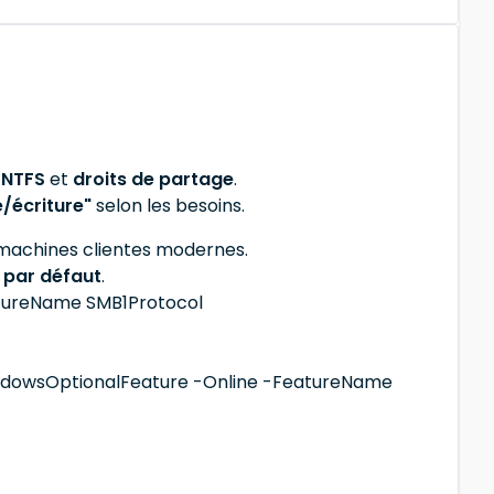
 NTFS
et
droits de partage
.
e/écriture"
selon les besoins.
 machines clientes modernes.
 par défaut
.
atureName SMB1Protocol
indowsOptionalFeature -Online -FeatureName