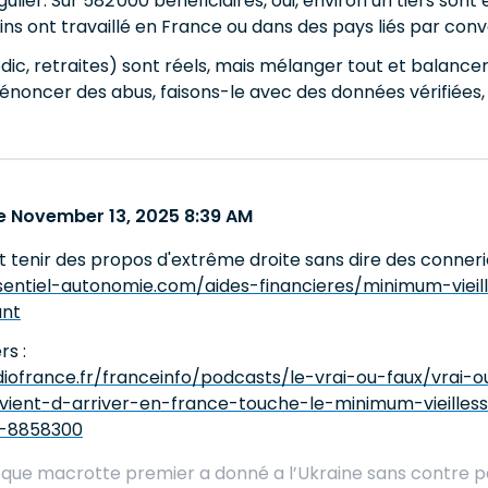
gulier. Sur 582 000 bénéficiaires, oui, environ un tiers so
ins ont travaillé en France ou dans des pays liés par conv
édic, retraites) sont réels, mais mélanger tout et balancer
 dénoncer des abus, faisons-le avec des données vérifiées,
 November 13, 2025 8:39 AM
t tenir des propos d'extrême droite sans dire des connerie
entiel-autonomie.com/aides-financieres/minimum-vieill
ant
rs :
iofrance.fr/franceinfo/podcasts/le-vrai-ou-faux/vrai-
vient-d-arriver-en-france-touche-le-minimum-vieille
a-8858300
s que macrotte premier a donné a l’Ukraine sans contre pa