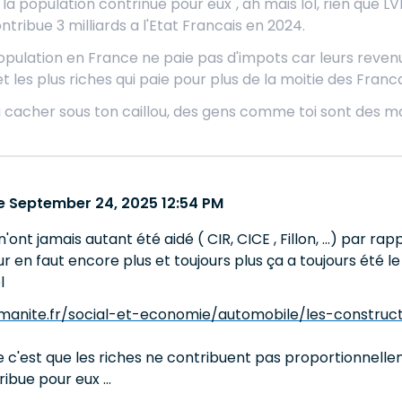
e la population contrinue pour eux", ah mais lol, rien que
tribue 3 milliards a l'Etat Francais en 2024.
opulation en France ne paie pas d'impots car leurs revenus
les plus riches qui paie pour plus de la moitie des Franca
 cacher sous ton caillou, des gens comme toi sont des ma
 September 24, 2025 12:54 PM
ont jamais autant été aidé ( CIR, CICE , Fillon, ...) par r
 leur en faut encore plus et toujours plus ça a toujours été
l
manite.fr/social-et-economie/automobile/les-constru
c'est que les riches ne contribuent pas proportionnelleme
ibue pour eux ...