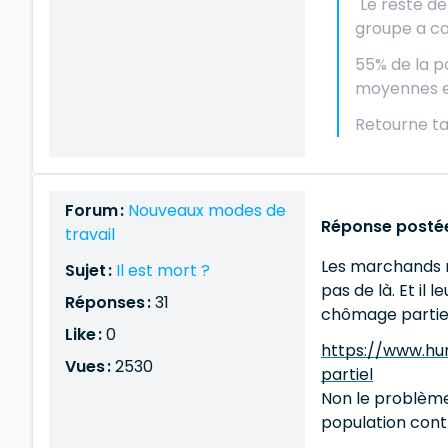
"Le reste d
groupe a con
55% de la p
moyennes et 
Retourne ta
Forum :
Nouveaux modes de
Réponse postée
travail
Les marchands n'
Sujet :
Il est mort ?
pas de là. Et il
Réponses :
31
chômage partie
Like :
0
https://www.hu
Vues :
2530
partiel
Non le problème 
population contr