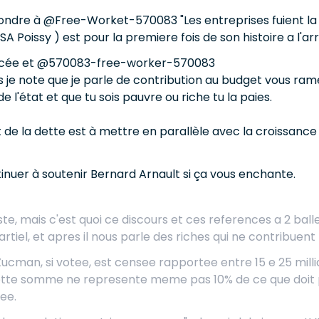
pondre à @Free-Worket-570083 "Les entreprises fuient la 
PSA Poissy ) est pour la premiere fois de son histoire a l'arre
rcée et @570083-free-worker-570083
 je note que je parle de contribution au budget vous rame
e l'état et que tu sois pauvre ou riche tu la paies.
de la dette est à mettre en parallèle avec la croissance d
tinuer à soutenir Bernard Arnault si ça vous enchante.
e, mais c'est quoi ce discours et ces references a 2 balles,
tiel, et apres il nous parle des riches qui ne contribuen
 Zucman, si votee, est censee rapportee entre 15 e 25 milli
Cette somme ne represente meme pas 10% de ce que doit p
ee.