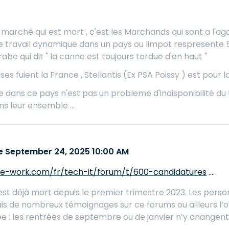
e marché qui est mort , c'est les Marchands qui sont a l
travail dynamique dans un pays ou limpot respresente 54 %
be qui dit " la canne est toujours tordue d'en haut "
ses fuient la France , Stellantis (Ex PSA Poissy ) est pour la
 dans ce pays n'est pas un probleme d'indisponibilité du t
s leur ensemble ...
 September 24, 2025 10:00 AM
ee-work.com/fr/tech-it/forum/t/600-candidatures
....
st déjà mort depuis le premier trimestre 2023. Les person
ais de nombreux témoignages sur ce forums ou ailleurs l’on
ée : les rentrées de septembre ou de janvier n’y changent 