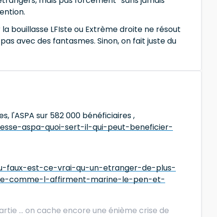
nt étrangers, mais pas forcément “sans jamais
ention.
 la bouillasse LFIste ou Extrème droite ne résout
 pas avec des fantasmes. Sinon, on fait juste du
s, l'ASPA sur 582 000 bénéficiaires ,
esse-aspa-quoi-sert-il-qui-peut-beneficier-
ou-faux-est-ce-vrai-qu-un-etranger-de-plus-
sse-comme-l-affirment-marine-le-pen-et-
rtie ... on cache encore une énième crise de