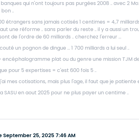
s banques qui n'ont toujours pas purgées 2008 .. avec 2 Moza
bon ..
 étrangers sans jamais cotisés 1 centimes = 4,7 milliards/
 faut une réforme .. sans parler du reste .. il y a aussi un tr
ont de l'ordre de 60 milliards .. cherchez l'erreur ...
couté un pognon de dingue ... 1 700 milliards a lui seul ..
 encéphalogramme plat ou du genre une mission TJM de 600
ue pour 5 expertises = c'est 600 fois 5 ..
j'ai mes cotisations, mais plus l'age, il faut que je patiente
ma SASU en aout 2025 pour ne plus payer un centime ..
 September 25, 2025 7:46 AM