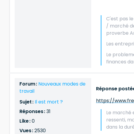
C'est pas l
/ marché de 
proverbe Ara
Les entrepri
Le probleme
finances dan
Forum :
Nouveaux modes de
Réponse postée
travail
https://www.fr
Sujet :
Il est mort ?
Réponses :
31
Le marché e
ressenti, m
Like :
0
dans la dur
Vues :
2530