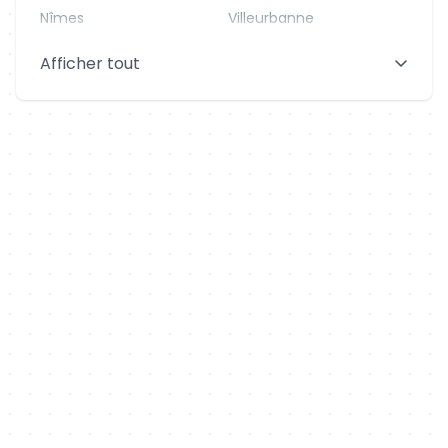
Nîmes
Villeurbanne
Saint-Denis
Le Mans
Afficher tout
Aix-en-Provence
Clermont-Ferrand
Brest
Tours
Amiens
Limoges
Annecy
Perpignan