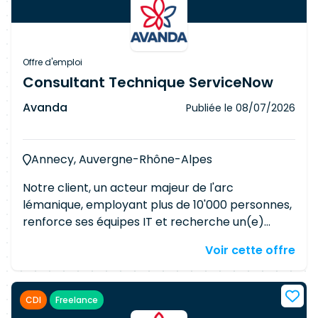
Offre d'emploi
Consultant Technique ServiceNow
Avanda
Publiée le
08/07/2026
Annecy, Auvergne-Rhône-Alpes
Notre client, un acteur majeur de l'arc
lémanique, employant plus de 10'000 personnes,
renforce ses équipes IT et recherche un(e)
Consultant technique ServiceNow –
Voir cette offre
Développeur confirmé. Vous rejoindrez une
équipe pluridisciplinaire (chefs de projet,
architectes, gestionnaires de service, analystes
CDI
Freelance
métier, développeurs) pour concevoir,