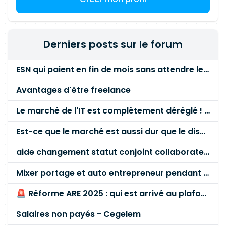
Derniers posts sur le forum
ESN qui paient en fin de mois sans attendre le paiement client ?
Avantages d'être freelance
Le marché de l'IT est complètement déréglé ! STOP à cette mascarade ! Il faut s'unir et résister !
Est-ce que le marché est aussi dur que le disent les commerciaux ?
aide changement statut conjoint collaborateur
Mixer portage et auto entrepreneur pendant des années - quel risque ?
🚨 Réforme ARE 2025 : qui est arrivé au plafond des 60 % en gardant son entreprise ?
Salaires non payés - Cegelem