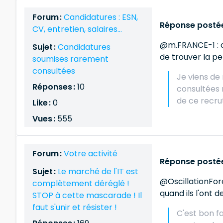
Forum :
Candidatures : ESN,
Réponse postée 
CV, entretien, salaires…
@m.FRANCE-1 : c'
Sujet :
Candidatures
de trouver la p
soumises rarement
consultées
Je viens de
Réponses :
10
consultées m
de ce recru
Like :
0
Vues :
555
Forum :
Votre activité
Réponse postée
Sujet :
Le marché de l'IT est
@OscillationForc
complètement déréglé !
quand ils l'ont d
STOP à cette mascarade ! Il
faut s'unir et résister !
C'est bon fa