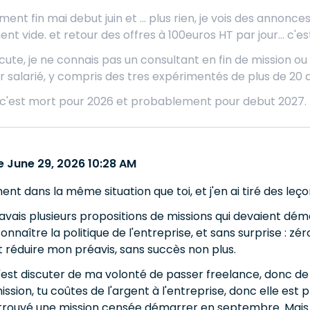
ent fin mai debut juin et ... plus rien, je vois des annonce
 vide. et retour des offres à 100euros HT par jour... c'es
cute, je ne connais pas un consultant en fin de mission ou 
r salarié, y compris des tres expérimentés de plus de 20 
e c'est mort pour 2026 et probablement pour debut 2027.
 June 29, 2026 10:28 AM
ent dans la même situation que toi, et j'en ai tiré des leço
avais plusieurs propositions de missions qui devaient dém
nnaître la politique de l'entreprise, et sans surprise : zé
it réduire mon préavis, sans succès non plus.
, c'est discuter de ma volonté de passer freelance, donc d
ission, tu coûtes de l'argent à l'entreprise, donc elle est pl
 trouvé une mission censée démarrer en septembre. Mais j'é