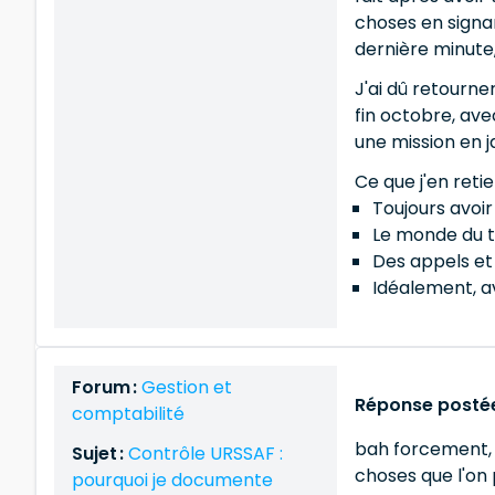
choses en signan
dernière minute,
J'ai dû retourne
fin octobre, ave
une mission en j
Ce que j'en retie
Toujours avoi
Le monde du tr
Des appels et 
Idéalement, av
Forum :
Gestion et
Réponse postée
comptabilité
bah forcement, c
Sujet :
Contrôle URSSAF :
choses que l'on
pourquoi je documente