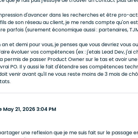
ce que je fais puis j'essaye de trouver un contact plus dire
pression d'avancer dans les recherches et être pro-actif
ils de son réseau au client, je me rends compte qu'on es
re parfois (surement économique aussi : partenaires, TJM
n an et demi pour vous, je penses que vous devriez vous o
aire évoluer vos compétences (ex : j'etais Lead Dev, j'ai
a permis de passer Product Owner sur le tas et avoir un
 vrai PO. Il y aussi le fait d'étendre ses compétences tec
 doit venir avant qu'il ne vous reste moins de 3 mois de
tats.
 May 21, 2026 3:04 PM
partager une reflexion que je me suis fait sur le passage