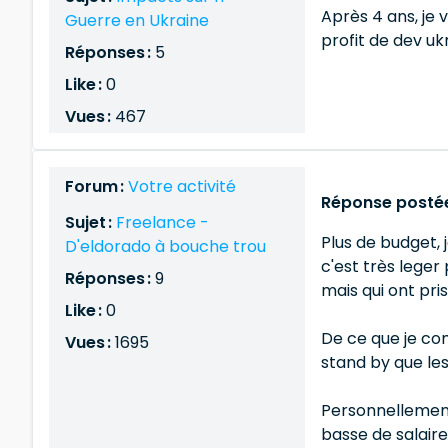
Après 4 ans, je 
Guerre en Ukraine
profit de dev uk
Réponses :
5
Like :
0
Vues :
467
Forum :
Votre activité
Réponse postée 
Sujet :
Freelance -
Plus de budget, 
D'eldorado à bouche trou
c'est très lege
Réponses :
9
mais qui ont pri
Like :
0
De ce que je com
Vues :
1695
stand by que les
Personnellement
basse de salair