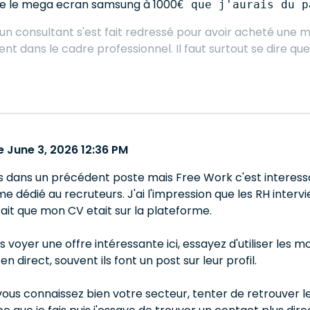
ue le mega ecran samsung à 1000
€ que j'aurais du p
 un consultant s'est fait redressé pour avoir acheté une m
dans le cadre professionnel. Il faut surtout se dire que l
 June 3, 2026 12:36 PM
 dis dans un précédent poste mais Free Work c'est intere
rme dédié au recruteurs. J'ai l'impression que les RH interv
fait que mon CV etait sur la plateforme.
s voyer une offre intéressante ici, essayez d'utiliser les m
n direct, souvent ils font un post sur leur profil.
vous connaissez bien votre secteur, tenter de retrouver le 