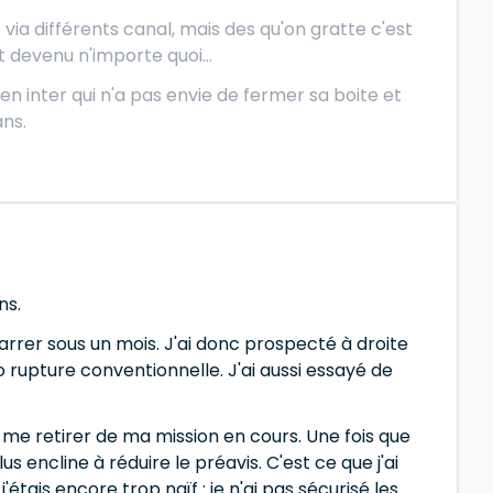
s via différents canal, mais des qu'on gratte c'est
t devenu n'importe quoi...
en inter qui n'a pas envie de fermer sa boite et
ans.
ns.
arrer sous un mois. J'ai donc prospecté à droite
ro rupture conventionnelle. J'ai aussi essayé de
e me retirer de ma mission en cours. Une fois que
us encline à réduire le préavis. C'est ce que j'ai
tais encore trop naïf : je n'ai pas sécurisé les