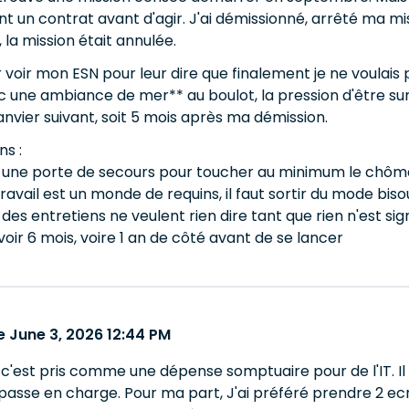
t un contrat avant d'agir. J'ai démissionné, arrêté ma mis
 la mission était annulée.
r voir mon ESN pour leur dire que finalement je ne voulai
c une ambiance de mer** au boulot, la pression d'être sur s
anvier suivant, soit 5 mois après ma démission.
ns :
r une porte de secours pour toucher au minimum le chô
avail est un monde de requins, il faut sortir du mode biso
des entretiens ne veulent rien dire tant que rien n'est sig
oir 6 mois, voire 1 an de côté avant de se lancer
 June 3, 2026 12:44 PM
'est pris comme une dépense somptuaire pour de l'IT. Il n
 passe en charge. Pour ma part, J'ai préféré prendre 2 e