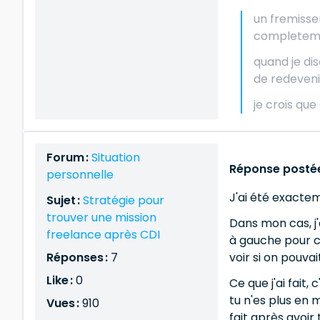
un fremissem
completement
quand je dis
de redeveni
je crois qu
Forum :
Situation
Réponse postée
personnelle
J'ai été exactem
Sujet :
Stratégie pour
trouver une mission
Dans mon cas, j'
freelance après CDI
à gauche pour co
Réponses :
7
voir si on pouva
Like :
0
Ce que j'ai fait
tu n'es plus en m
Vues :
910
fait après avoir