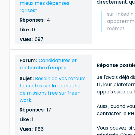
directement, q
mieux mes dépenses
“grises”
sur linkedIn
Réponses :
4
apparemment 
même!
Like :
0
Vues :
697
Forum :
Candidatures et
Réponse postée
recherche d'emploi
Je l'avais déjà
Sujet :
Besoin de vos retours
IT, leur platefo
honnêtes sur la recheche
appels suite au 
de missions free sur free-
work.
Aussi, quand vou
Réponses :
17
contacter le RH e
Like :
1
Vous pouvez, si 
Vues :
1186