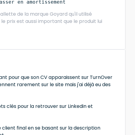
asser en amortissement
allette de la marque Goyard qu'il utilisé
e prix est aussi important que le produit lui
ssant pour que son CV apparaissent sur TurnOver
iennent rarement sur le site mais j'ai déjà eu des
ots clés pour la retrouver sur Linkedin et
client final en se basant sur la description