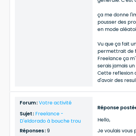
générale. C'est 
ça me donne l'im
pousser des prof
en mode aléatoi
Vu que ça fait u
permettrait de f
Freelance ça m'
serais jamais un
Cette reflexion
d'avoir des resul
Forum :
Votre activité
Réponse postée
Sujet :
Freelance -
Hello,
D'eldorado à bouche trou
Réponses :
9
Je voulais vous 