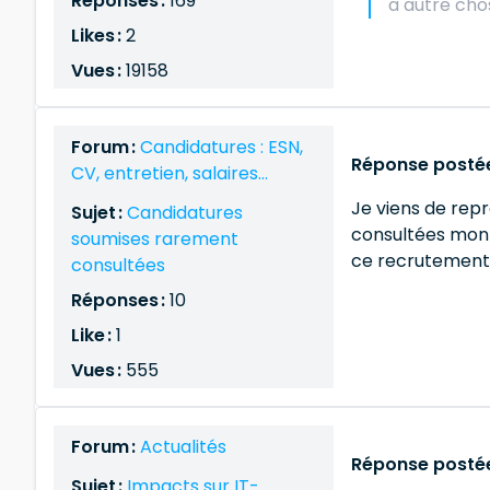
Réponses :
169
a autre cho
Likes :
2
Vues :
19158
Forum :
Candidatures : ESN,
Réponse postée
CV, entretien, salaires…
Je viens de repr
Sujet :
Candidatures
consultées mon p
soumises rarement
ce recrutement, 
consultées
Réponses :
10
Like :
1
Vues :
555
Forum :
Actualités
Réponse postée
Sujet :
Impacts sur IT-