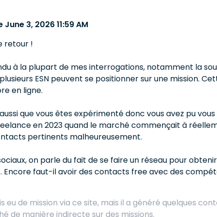
 June 3, 2026 11:59 AM
 retour !
u à la plupart de mes interrogations, notamment la sous-t
plusieurs ESN peuvent se positionner sur une mission. Ce
re en ligne.
n aussi que vous êtes expérimenté donc vous avez pu vous 
elance en 2023 quand le marché commençait à réellement
ntacts pertinents malheureusement.
sociaux, on parle du fait de se faire un réseau pour obteni
ier. Encore faut-il avoir des contacts free avec des com
is eu de mission via ce site, mais il a généré quelques con
é de manière indirecte sur des missions.