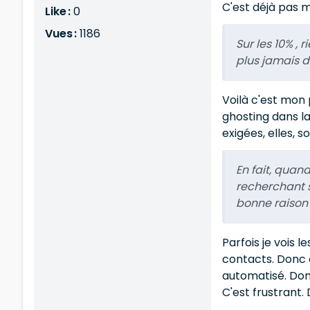
C'est déjà pas ma
Like :
0
Vues :
1186
Sur les 10% , 
plus jamais d
Voilà c'est mon 
ghosting dans la
exigées, elles, 
En fait, quand
recherchant su
bonne raison :
Parfois je vois
contacts. Donc 
automatisé. Donc
C'est frustrant.