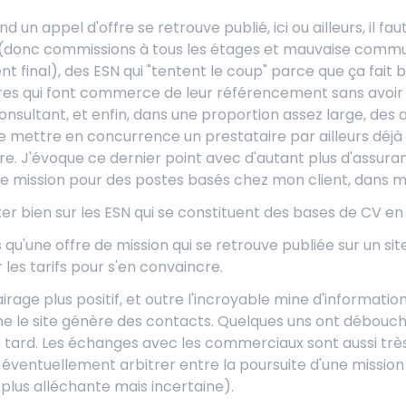
and un appel d'offre se retrouve publié, ici ou ailleurs, il 
 (donc commissions à tous les étages et mauvaise commun
ent final), des ESN qui "tentent le coup" parce que ça fait b
res qui font commerce de leur référencement sans avoir la
nsultant, et enfin, dans une proportion assez large, des ap
 mettre en concurrence un prestataire par ailleurs déjà
fre. J'évoque ce dernier point avec d'autant plus d'assuranc
de mission pour des postes basés chez mon client, dans m
r bien sur les ESN qui se constituent des bases de CV en 
is qu'une offre de mission qui se retrouve publiée sur un sit
ir les tarifs pour s'en convaincre.
irage plus positif, et outre l'incroyable mine d'informati
 le site génère des contacts. Quelques uns ont débouché 
 tard. Les échanges avec les commerciaux sont aussi très
éventuellement arbitrer entre la poursuite d'une mission
 plus alléchante mais incertaine).