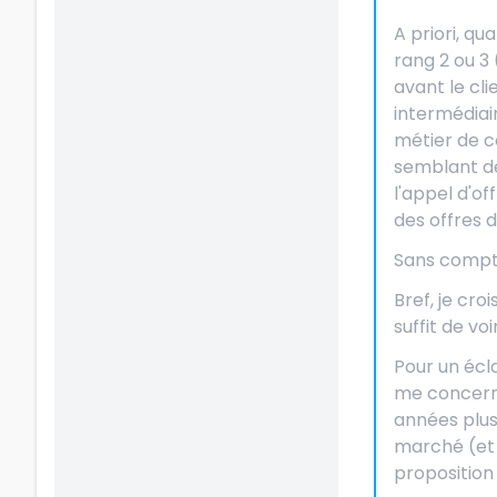
A priori, qu
rang 2 ou 3
avant le cli
intermédiai
métier de co
semblant de
l'appel d'of
des offres 
Sans compte
Bref, je cro
suffit de vo
Pour un écla
me concerne
années plus
marché (et 
proposition