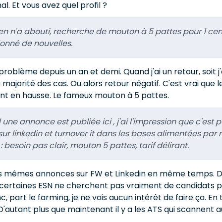
l. Et vous avez quel profil ?
rien n'a abouti, recherche de mouton à 5 pattes pour 1 cen
onné de nouvelles.
problème depuis un an et demi. Quand j'ai un retour, soit j
 majorité des cas. Ou alors retour négatif. C'est vrai qu
sont en hausse. Le fameux mouton à 5 pattes.
 une annonce est publiée ici , j'ai l'impression que c'est
r linkedin et turnover it dans les bases alimentées par no
 besoin pas clair, mouton 5 pattes, tarif délirant.
 les mêmes annonces sur FW et Linkedin en même temps. Do
certaines ESN ne cherchent pas vraiment de candidats p
, part le farming, je ne vois aucun intérêt de faire ça. En
 D'autant plus que maintenant il y a les ATS qui scannen