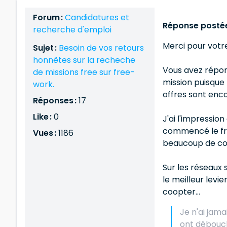
Forum :
Candidatures et
Réponse postée
recherche d'emploi
Merci pour votre
Sujet :
Besoin de vos retours
honnêtes sur la recheche
Vous avez répond
de missions free sur free-
mission puisque 
work.
offres sont enco
Réponses :
17
Like :
0
J'ai l'impressio
commencé le fre
Vues :
1186
beaucoup de co
Sur les réseaux 
le meilleur lev
coopter...
Je n'ai jama
ont débouch