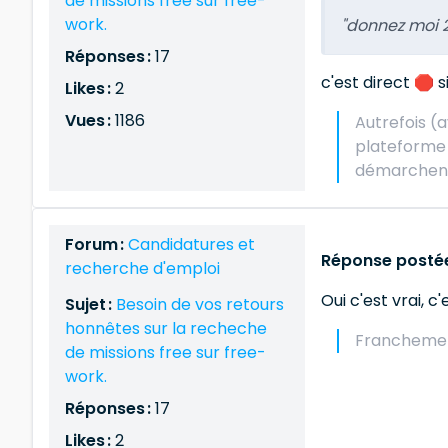
de missions free sur free-
work.
"donnez moi 2
Réponses :
17
c'est direct 🛑 s
Likes :
2
Vues :
1186
Autrefois (a
plateforme 
démarchent 
Forum :
Candidatures et
Réponse postée
recherche d'emploi
Oui c'est vrai, 
Sujet :
Besoin de vos retours
honnêtes sur la recheche
Franchement
de missions free sur free-
work.
Réponses :
17
Likes :
2