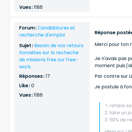
Vues :
1186
Forum :
Candidatures et
Réponse postée
recherche d'emploi
Merci pour ton r
Sujet :
Besoin de vos retours
honnêtes sur la recheche
Je n'avais pas p
de missions free sur free-
moment puis j'ai
work.
Réponses :
17
Par contre sur 
Like :
0
Je postule à fon
Vues :
1186
refaire s
faire un j
50% de ret
idem sur LI