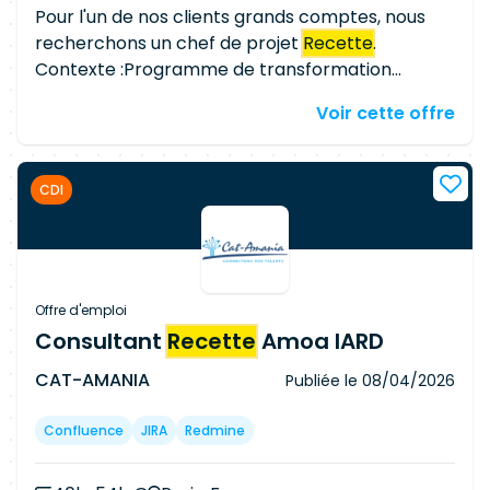
Pour l'un de nos clients grands comptes, nous
recherchons un chef de projet
Recette
.
Contexte :Programme de transformation
impliquant l'interfaçage de deux systèmes
Voir cette offre
d'information sur un socle applicatif existant.
Environnement complexe, parties prenantes
multiples, niveau d'exigence élevé. Missions
CDI
:Définir et porter la stratégie de
recette
(périmètre, approche, critères d'entrée/sortie)
Construire et piloter le chronogramme jusqu'à la
mise en production Coordonner les campagnes
de tests, gérer les anomalies Assurer un
Offre d'emploi
reporting structuré à la direction de projet
Consultant
Recette
Amoa IARD
(avancement, comptages, jalons) Gérer les
CAT-AMANIA
Publiée le
08/04/2026
scénarios d'interface entre les deux SI
Confluence
JIRA
Redmine