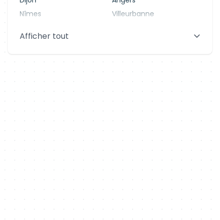
Dijon
Angers
Nîmes
Villeurbanne
Saint-Denis
Le Mans
Afficher tout
Aix-en-Provence
Clermont-Ferrand
Brest
Tours
Amiens
Limoges
Annecy
Perpignan