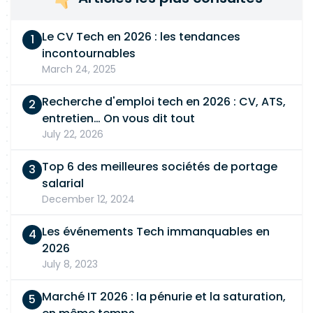
(communication, formation, documentation).
.Réaliser les bilans de projets et formaliser les
Le CV Tech en 2026 : les tendances
retours d'expériences (REX)
incontournables
March 24, 2025
Recherche d'emploi tech en 2026 : CV, ATS,
entretien… On vous dit tout
July 22, 2026
Top 6 des meilleures sociétés de portage
salarial
December 12, 2024
Les événements Tech immanquables en
2026
July 8, 2023
Marché IT 2026 : la pénurie et la saturation,