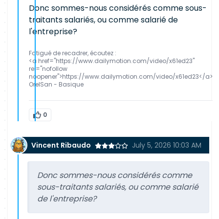
Donc sommes-nous considérés comme sous-
traitants salariés, ou comme salarié de
l'entreprise?
Fatigué de recadrer, écoutez :
<a href="https://www.dailymotion.com/video/x61ed23"
rel="nofollow
noopener">https://www.dailymotion.com/video/x61ed23</a>
OrelSan - Basique
0
Vincent Ribaudo
July 5, 2026 10:03 AM
Donc sommes-nous considérés comme
sous-traitants salariés, ou comme salarié
de l'entreprise?