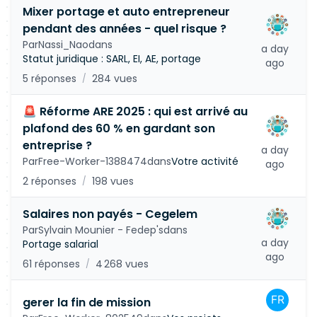
Mixer portage et auto entrepreneur
pendant des années - quel risque ?
Par
Nassi_Nao
dans
a day
Statut juridique : SARL, EI, AE, portage
ago
5 réponses
284 vues
/
🚨 Réforme ARE 2025 : qui est arrivé au
plafond des 60 % en gardant son
entreprise ?
a day
Par
Free-Worker-1388474
dans
Votre activité
ago
2 réponses
198 vues
/
Salaires non payés - Cegelem
Par
Sylvain Mounier - Fedep's
dans
a day
Portage salarial
ago
61 réponses
4 268 vues
/
gerer la fin de mission