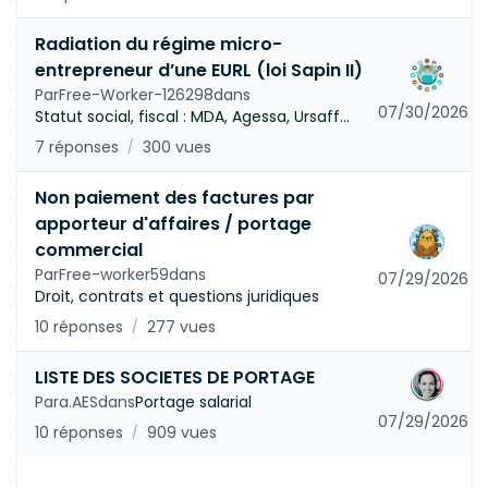
Radiation du régime micro-
entrepreneur d’une EURL (loi Sapin II)
Par
Free-Worker-126298
dans
07/30/2026
Statut social, fiscal : MDA, Agessa, Ursaff...
7 réponses
300 vues
/
Non paiement des factures par
apporteur d'affaires / portage
commercial
Par
Free-worker59
dans
07/29/2026
Droit, contrats et questions juridiques
10 réponses
277 vues
/
LISTE DES SOCIETES DE PORTAGE
Par
a.AES
dans
Portage salarial
07/29/2026
10 réponses
909 vues
/