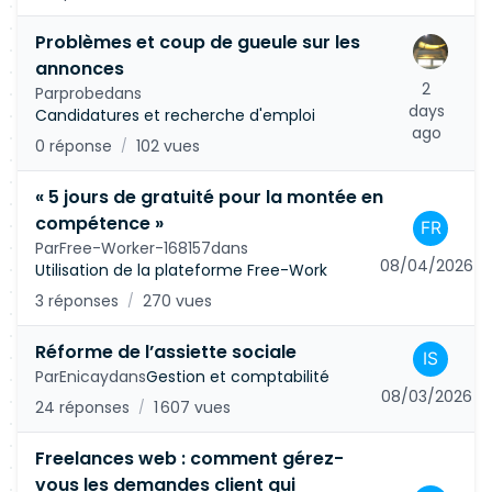
Problèmes et coup de gueule sur les
annonces
2
Par
probe
dans
days
Candidatures et recherche d'emploi
ago
0 réponse
102 vues
/
« 5 jours de gratuité pour la montée en
compétence »
Par
Free-Worker-168157
dans
08/04/2026
Utilisation de la plateforme Free-Work
3 réponses
270 vues
/
Réforme de l’assiette sociale
Par
Enicay
dans
Gestion et comptabilité
08/03/2026
24 réponses
1 607 vues
/
Freelances web : comment gérez-
vous les demandes client qui