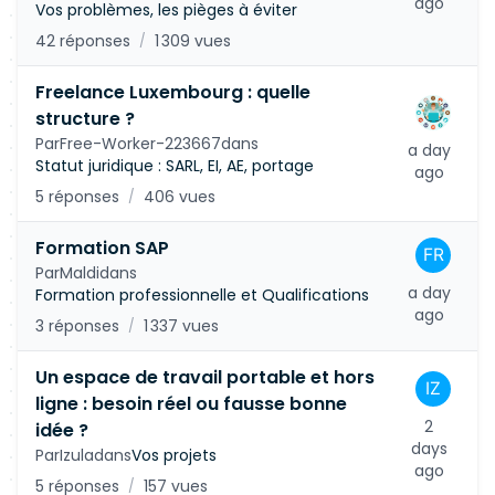
ago
Vos problèmes, les pièges à éviter
42 réponses
1 309 vues
/
Freelance Luxembourg : quelle
structure ?
Par
Free-Worker-223667
dans
a day
Statut juridique : SARL, EI, AE, portage
ago
5 réponses
406 vues
/
Formation SAP
Par
Maldi
dans
a day
Formation professionnelle et Qualifications
ago
3 réponses
1 337 vues
/
Un espace de travail portable et hors
ligne : besoin réel ou fausse bonne
2
idée ?
days
Par
Izula
dans
Vos projets
ago
5 réponses
157 vues
/