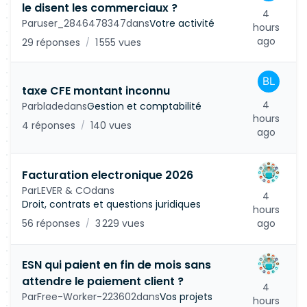
le disent les commerciaux ?
4
Par
user_2846478347
dans
Votre activité
hours
ago
29 réponses
1 555 vues
/
taxe CFE montant inconnu
4
Par
blade
dans
Gestion et comptabilité
hours
4 réponses
140 vues
/
ago
Facturation electronique 2026
Par
LEVER & CO
dans
4
Droit, contrats et questions juridiques
hours
56 réponses
3 229 vues
ago
/
ESN qui paient en fin de mois sans
attendre le paiement client ?
4
Par
Free-Worker-223602
dans
Vos projets
hours