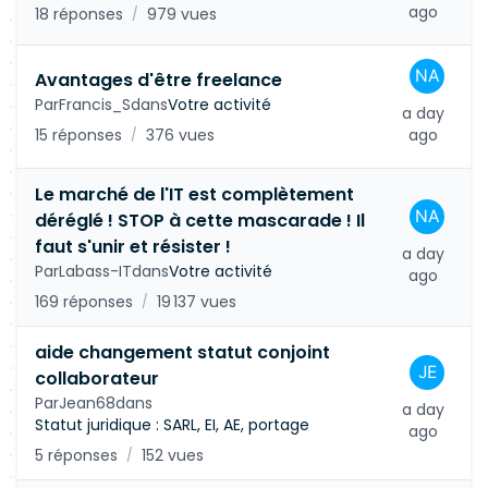
ago
18 réponses
979 vues
/
Avantages d'être freelance
Par
Francis_S
dans
Votre activité
a day
15 réponses
376 vues
ago
/
Le marché de l'IT est complètement
déréglé ! STOP à cette mascarade ! Il
faut s'unir et résister !
a day
Par
Labass-IT
dans
Votre activité
ago
169 réponses
19 137 vues
/
aide changement statut conjoint
collaborateur
Par
Jean68
dans
a day
Statut juridique : SARL, EI, AE, portage
ago
5 réponses
152 vues
/