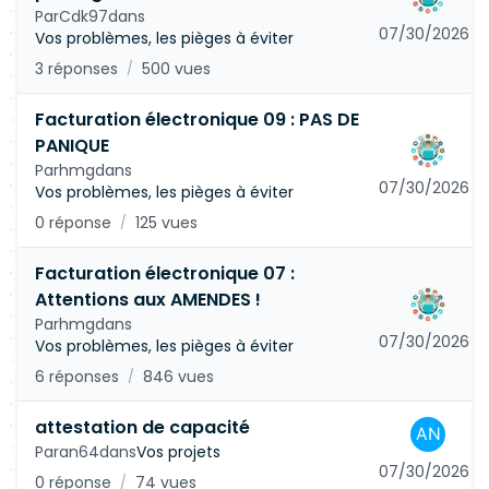
Par
Cdk97
dans
07/30/2026
Vos problèmes, les pièges à éviter
3 réponses
500 vues
/
Facturation électronique 09 : PAS DE
PANIQUE
Par
hmg
dans
07/30/2026
Vos problèmes, les pièges à éviter
0 réponse
125 vues
/
Facturation électronique 07 :
Attentions aux AMENDES !
Par
hmg
dans
07/30/2026
Vos problèmes, les pièges à éviter
6 réponses
846 vues
/
attestation de capacité
Par
an64
dans
Vos projets
07/30/2026
0 réponse
74 vues
/