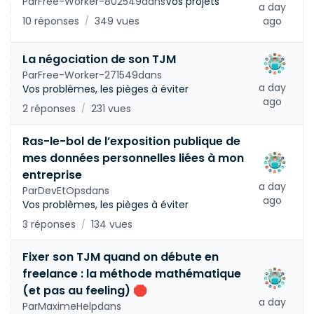
Par
Free-Worker-802549
dans
Vos projets
a day
10 réponses
349 vues
ago
/
La négociation de son TJM
Par
Free-Worker-271549
dans
a day
Vos problèmes, les pièges à éviter
ago
2 réponses
231 vues
/
Ras-le-bol de l’exposition publique de
mes données personnelles liées à mon
entreprise
a day
Par
DevEtOps
dans
ago
Vos problèmes, les pièges à éviter
3 réponses
134 vues
/
Fixer son TJM quand on débute en
freelance : la méthode mathématique
(et pas au feeling) 🛑
a day
Par
MaximeHelp
dans