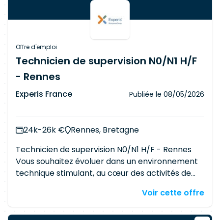
Offre d'emploi
Technicien de supervision N0/N1 H/F
- Rennes
Experis France
Publiée le
08/05/2026
24k-26k €
Rennes, Bretagne
Technicien de supervision N0/N1 H/F - Rennes
Vous souhaitez évoluer dans un environnement
technique stimulant, au cœur des activités de
supervision informatique et télécom ? Rejoignez
Voir cette offre
nos équipes et intervenez sur le site rennais d'un
acteur majeur du secteur des