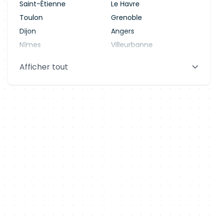
Saint-Étienne
Le Havre
Toulon
Grenoble
Dijon
Angers
Nîmes
Villeurbanne
Saint-Denis
Le Mans
Afficher tout
Aix-en-Provence
Clermont-Ferrand
Brest
Tours
Amiens
Limoges
Annecy
Perpignan