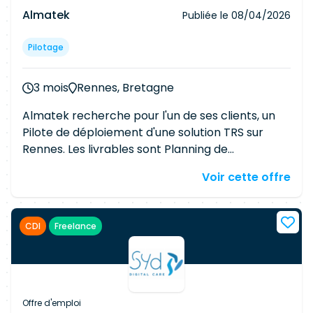
Travailler avec l'intégrateur et l'équipe métier
Almatek
Publiée le
08/04/2026
marketing Gérer les dépendances : respect du
calendrier Participer à la recette et au
Pilotage
déploiement : animation, coordination,
GO/NOGO..
3 mois
Rennes, Bretagne
Almatek recherche pour l'un de ses clients, un
Pilote de déploiement d'une solution TRS sur
Rennes. Les livrables sont Planning de
déploiement à jour Suivi des demandes
Voir cette offre
d'évolutions et de configurations Suivi des
incidents Compétences techniques Solution TRS
Synthetis Cockpit Pilotage de déploiement
CDI
Freelance
Gestion des plannings Accompagnement au
changement Connaissances linguistiques Anglais
Courant (Impératif) Description détaillée
Principales missions : - Coordonner le
déploiement de la solution de TRS dans les
Offre d'emploi