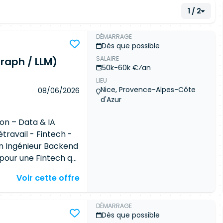
1 / 2
DÉMARRAGE
Dès que possible
SALAIRE
raph / LLM)
50k-60k €⁄an
LIEU
Nice, Provence-Alpes-Côte
08/06/2026
d'Azur
hon – Data & IA
travail - Fintech -
n Ingénieur Backend
pour une Fintech qui
e la Data,
Voir cette offre
tratégique. L'ambition
 dispersées en
ur ajoutée.
DÉMARRAGE
Dès que possible
ls capables de