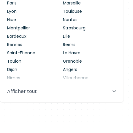
Paris
Marseille
Lyon
Toulouse
Nice
Nantes
Montpellier
Strasbourg
Bordeaux
Lille
Rennes
Reims
Saint-Étienne
Le Havre
Toulon
Grenoble
Dijon
Angers
Nîmes
Villeurbanne
Saint-Denis
Le Mans
Afficher tout
Aix-en-Provence
Clermont-Ferrand
Brest
Tours
Amiens
Limoges
Annecy
Perpignan