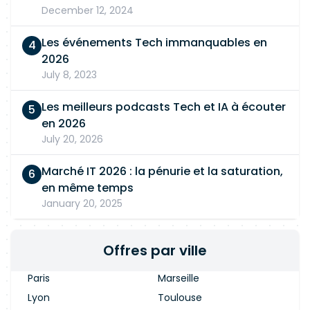
Management Gestion de projet. ## Livrables
December 12, 2024
attendus * Dossier de cadrage fonctionnel *
Comptes rendus et supports de comités *
Les événements Tech immanquables en
Planning et tableaux de bord * Cartographie des
2026
processus * Cahiers de tests et rapports de
July 8, 2023
recette * Guides utilisateurs * Base de
connaissances * Supports de formation et
Les meilleurs podcasts Tech et IA à écouter
module e-learning.
en 2026
July 20, 2026
Marché IT 2026 : la pénurie et la saturation,
en même temps
January 20, 2025
Offres par ville
Paris
Marseille
Lyon
Toulouse