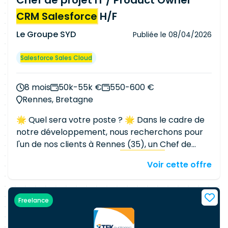
Chef de projet IT / Product Owner
CRM Salesforce
H/F
Le Groupe SYD
Publiée le
08/04/2026
Salesforce Sales Cloud
8 mois
50k-55k €
550-600 €
Rennes, Bretagne
🌟 Quel sera votre poste ? 🌟 Dans le cadre de
notre développement, nous recherchons pour
l'un de nos clients à Rennes (35), un Chef de
projet IT / Product Owner
Salesforce
H/F
Voir cette offre
Démarrage : ASAP Lieu : Rennes (35) +
déplacements ponctuels sur 1 autre site en
Bretagne Télétravail : 2 jours / semaine possibles
Freelance
Contrats : Ouvert à tous types de contrats
(indep, portage, CDI) Anglais obligatoire 👉