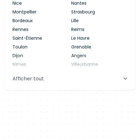
Nice
Nantes
Montpellier
Strasbourg
Bordeaux
Lille
Rennes
Reims
Saint-Étienne
Le Havre
Toulon
Grenoble
Dijon
Angers
Nîmes
Villeurbanne
Saint-Denis
Le Mans
Afficher tout
Aix-en-Provence
Clermont-Ferrand
Brest
Tours
Amiens
Limoges
Annecy
Perpignan