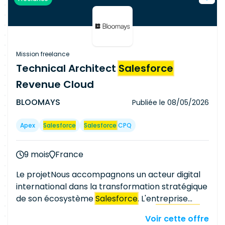
condition opérationnelle (MCO). Missions : -
Développer des évolutions et corriger les
anomalies dans le cadre du MCO sur les modules
Sales Cloud
, Experience Cloud et Marketing
Cloud - Participer à la rédaction et à la mise à
Mission freelance
jour de la documentation technique
Technical Architect
Salesforce
Revenue Cloud
BLOOMAYS
Publiée le
08/05/2026
Apex
Salesforce
Salesforce
CPQ
9 mois
France
Le projetNous accompagnons un acteur digital
international dans la transformation stratégique
de son écosystème
Salesforce
. L'entreprise
construit une nouvelle organisation
Salesforce
Voir cette offre
Revenue Cloud, incluant une forte composante