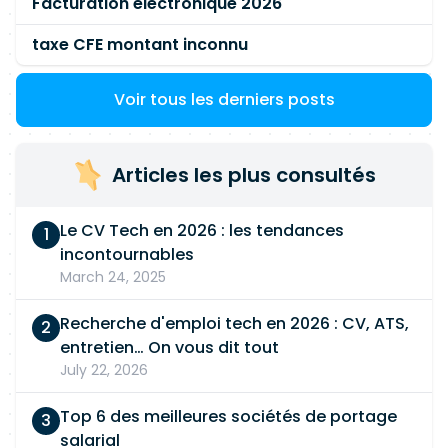
Facturation electronique 2026
(approche fonctionnelle) * Gestion de projet *
Modélisation et optimisation des processus *
taxe CFE montant inconnu
Recette fonctionnelle (UAT) * Conduite du
changement * Pilotage d'indicateurs (KPI, SLA) *
Voir tous les derniers posts
Outils de gestion de projet (MS Project, Z0-
Gravity ou équivalent) * Outils collaboratifs
(SharePoint, Microsoft 365) ### Savoir-être *
Articles les plus consultés
Excellentes capacités relationnelles *
Leadership et sens de l'organisation * Esprit
Le CV Tech en 2026 : les tendances
d'analyse et de synthèse * Pédagogie * Rigueur
incontournables
rédactionnelle * Autonomie * Esprit d'équipe ##
March 24, 2025
Profil recherché * Plus de 15 ans d'expérience en
gestion de projets complexes ou management. *
Recherche d'emploi tech en 2026 : CV, ATS,
Minimum 6 ans d'expérience en pilotage ou
entretien… On vous dit tout
AMOA de centres de relation usagers. *
July 22, 2026
Expérience d'au moins 3 ans dans une
collectivité territoriale ou un établissement
Top 6 des meilleures sociétés de portage
public. * Certifications obligatoires : Lean
salarial