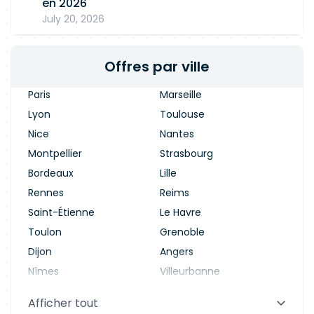
en 2026
July 20, 2026
Offres par ville
Paris
Marseille
Lyon
Toulouse
Nice
Nantes
Montpellier
Strasbourg
Bordeaux
Lille
Rennes
Reims
Saint-Étienne
Le Havre
Toulon
Grenoble
Dijon
Angers
Nîmes
Villeurbanne
Saint-Denis
Le Mans
Afficher tout
Aix-en-Provence
Clermont-Ferrand