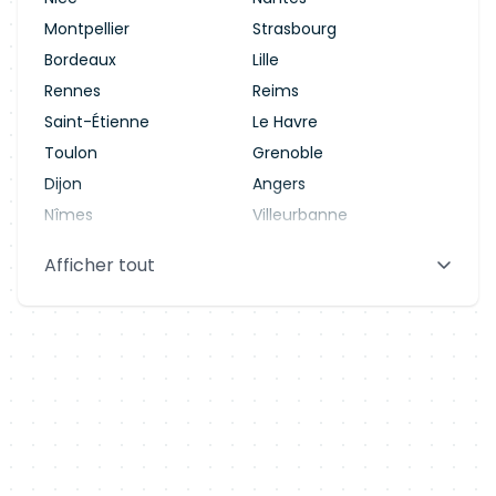
Montpellier
Strasbourg
Bordeaux
Lille
Rennes
Reims
Saint-Étienne
Le Havre
Toulon
Grenoble
Dijon
Angers
Nîmes
Villeurbanne
Saint-Denis
Le Mans
Afficher tout
Aix-en-Provence
Clermont-Ferrand
Brest
Tours
Amiens
Limoges
Annecy
Perpignan