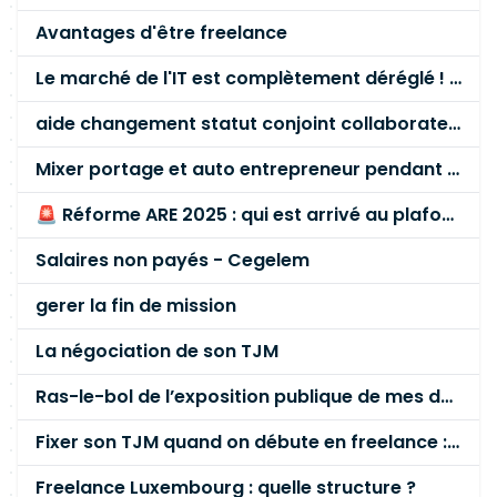
Avantages d'être freelance
Le marché de l'IT est complètement déréglé ! STOP à cette mascarade ! Il faut s'unir et résister !
aide changement statut conjoint collaborateur
Mixer portage et auto entrepreneur pendant des années - quel risque ?
🚨 Réforme ARE 2025 : qui est arrivé au plafond des 60 % en gardant son entreprise ?
Salaires non payés - Cegelem
gerer la fin de mission
La négociation de son TJM
Ras-le-bol de l’exposition publique de mes données personnelles liées à mon entreprise
Fixer son TJM quand on débute en freelance : la méthode mathématique (et pas au feeling) 🛑
Freelance Luxembourg : quelle structure ?