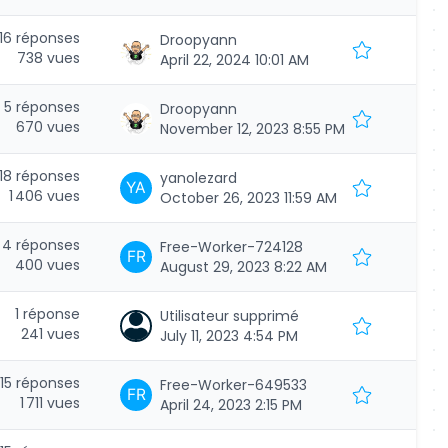
16 réponses
Droopyann
738 vues
April 22, 2024 10:01 AM
5 réponses
Droopyann
670 vues
November 12, 2023 8:55 PM
18 réponses
yanolezard
1 406 vues
October 26, 2023 11:59 AM
4 réponses
Free-Worker-724128
400 vues
August 29, 2023 8:22 AM
1 réponse
Utilisateur supprimé
241 vues
July 11, 2023 4:54 PM
15 réponses
Free-Worker-649533
1 711 vues
April 24, 2023 2:15 PM