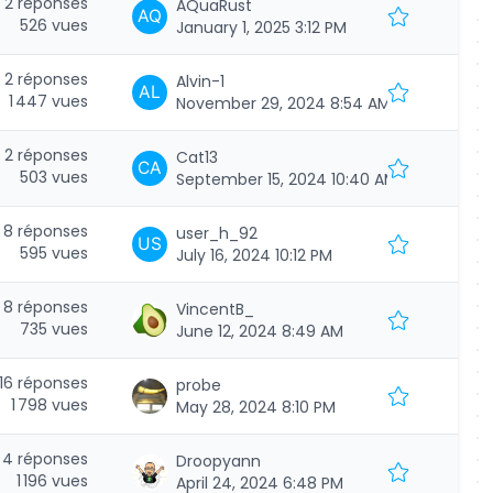
2 réponses
AQuaRust
526 vues
January 1, 2025 3:12 PM
2 réponses
Alvin-1
1 447 vues
November 29, 2024 8:54 AM
2 réponses
Cat13
503 vues
September 15, 2024 10:40 AM
8 réponses
user_h_92
595 vues
July 16, 2024 10:12 PM
8 réponses
VincentB_
735 vues
June 12, 2024 8:49 AM
16 réponses
probe
1 798 vues
May 28, 2024 8:10 PM
4 réponses
Droopyann
1 196 vues
April 24, 2024 6:48 PM