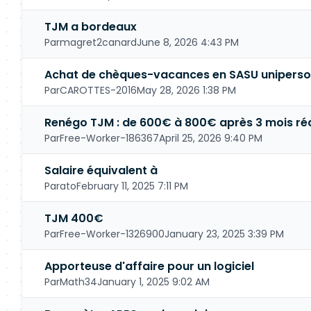
TJM a bordeaux
Par
magret2canard
June 8, 2026 4:43 PM
Achat de chèques-vacances en SASU uniperso
Par
CAROTTES-2016
May 28, 2026 1:38 PM
Renégo TJM : de 600€ à 800€ après 3 mois réa
Par
Free-Worker-186367
April 25, 2026 9:40 PM
Salaire équivalent à
Par
ato
February 11, 2025 7:11 PM
TJM 400€
Par
Free-Worker-1326900
January 23, 2025 3:39 PM
Apporteuse d'affaire pour un logiciel
Par
Math34
January 1, 2025 9:02 AM