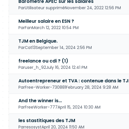
Baromètre APEC sur les salaires
Par
Utilisateur supprimé
November 24, 2022 12:56 PM
Meilleur salaire en ESN ?
Par
Fan
March 12, 2022 10:54 PM
TJM en Belgique.
Par
Cat13
September 14, 2024 2:56 PM
freelance ou cdi ? (1)
Par
user_h_92
July 16, 2024 12:41 PM
Autoentrepreneur et TVA : contenue dans le TJM
Par
Free-Worker-730881
February 28, 2024 9:28 AM
And the winner is...
Par
FreeWorker-777
April 15, 2024 10:30 AM
les stastitiques des TJM
Par
resosyst
April 20, 2024 11:50 AM