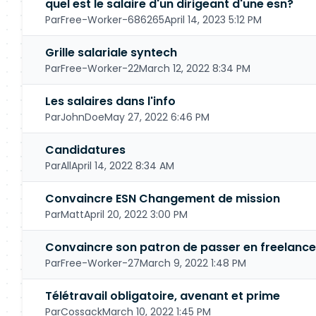
quel est le salaire d'un dirigeant d'une esn?
Par
Free-Worker-686265
April 14, 2023 5:12 PM
Grille salariale syntech
Par
Free-Worker-22
March 12, 2022 8:34 PM
Les salaires dans l'info
Par
JohnDoe
May 27, 2022 6:46 PM
Candidatures
Par
All
April 14, 2022 8:34 AM
Convaincre ESN Changement de mission
Par
Matt
April 20, 2022 3:00 PM
Convaincre son patron de passer en freelance
Par
Free-Worker-27
March 9, 2022 1:48 PM
Télétravail obligatoire, avenant et prime
Par
Cossack
March 10, 2022 1:45 PM