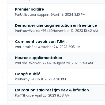
Premier salaire
Par
Utilisateur supprimé
April 18, 2024 3:10 PM
Demander une augmentation en freelance
Par
Free-Worker-564119
November 12, 2023 10:42 AM
Comment savoir son TJM...
Par
Dorothée.C
October 24, 2023 2:05 PM
Heures supplémentaires
Par
Free-Worker-724128
August 28, 2023 9:53 AM
Congé oublié
Par
Rémy69
July 11, 2023 4:30 PM
Estimation salaires/tjm dev & inflation
Par
TSharper
April 20, 2023 8:58 AM