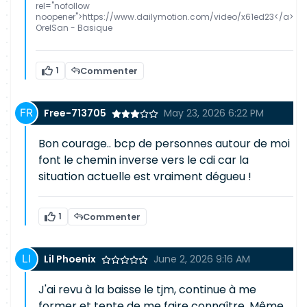
rel="nofollow
noopener">https://www.dailymotion.com/video/x61ed23</a>
OrelSan - Basique
1
Commenter
Free-713705
May 23, 2026 6:22 PM
Bon courage.. bcp de personnes autour de moi
font le chemin inverse vers le cdi car la
situation actuelle est vraiment dégueu !
1
Commenter
Lil Phoenix
June 2, 2026 9:16 AM
J'ai revu à la baisse le tjm, continue à me
former et tente de me faire connaître. Même