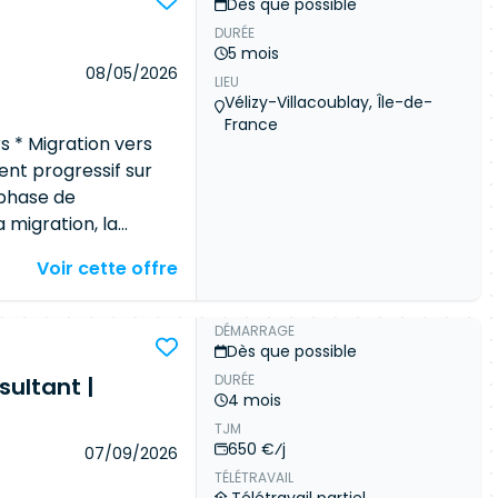
Dès que possible
ires. 55 profils
ser des analyses de
nts référencés. 50 à
DURÉE
de EBIOS RM et
5 mois
Évaluer la sécurité
08/05/2026
LIEU
nnalités applicatives
Vélizy-Villacoublay, Île-de-
amélioration Produire
France
ynthèses, supports
 * Migration vers
ltats auprès des
nt progressif sur
ger les choix
 phase de
et contribuer à la
a migration, la
e sécurité
mètre fonctionnel : *
Voir cette offre
ce sécurité et
ce Environnement *
équipes concernées
ontextes industriels
 Organisation projet
DÉMARRAGE
Dès que possible
nales Prestation
DURÉE
ultant |
es règles de
4 mois
 des données Recette
TJM
tion des campagnes
650 €⁄j
07/09/2026
 métiers Analyse *
TÉLÉTRAVAIL
nelles * Contribution