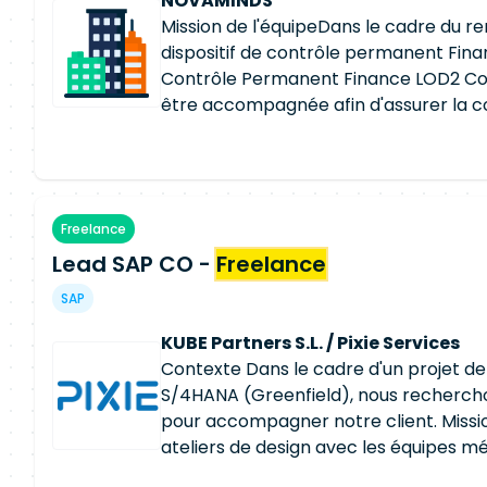
NOVAMINDS
aux évolutions applicatives Déploieme
Mission de l'équipeDans le cadre du 
Go Live * Support utilisateurs * Stabili
dispositif de contrôle permanent Finan
déploiement Livrables * Documentatio
Contrôle Permanent Finance LOD2 Co
Spécifications validées * Rapports de 
être accompagnée afin d'assurer la con
Documentation de migration * Suppor
sur le périmètre France, dans un cont
renouvellement de l'équipe et de post
L'objectif de la mission est de garantir
contrôles permanents Finance, de sécur
Freelance
de contrôle interne, de documenter l
Lead SAP CO -
durant la phase de transition et de co
Freelance
l'harmonisation des pratiques avec les
SAP
couvertes par cette nouvelle organisa
L'équipe intervient sur l'ensemble des
KUBE Partners S.L. / Pixie Services
premier niveau Finance afin de garant
Contexte Dans le cadre d'un projet d
processus comptables et financiers a
S/4HANA (Greenfield), nous recherch
Groupe, tout en assurant une couver
pour accompagner notre client. Missi
risques et un accompagnement des p
ateliers de design avec les équipes mé
Finance, Audit et Réglementaire. Pres
besoins métiers et proposer des solu