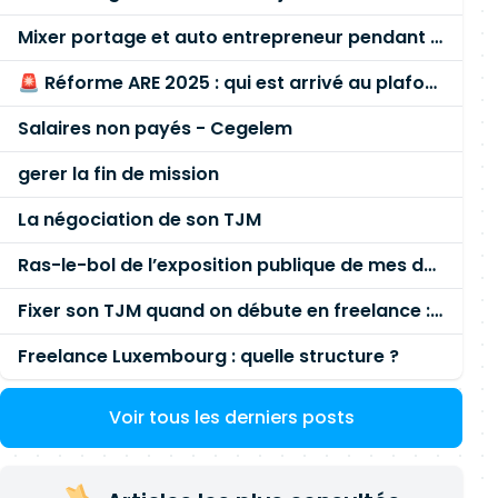
Mixer portage et auto entrepreneur pendant des années - quel risque ?
🚨 Réforme ARE 2025 : qui est arrivé au plafond des 60 % en gardant son entreprise ?
Salaires non payés - Cegelem
gerer la fin de mission
La négociation de son TJM
Ras-le-bol de l’exposition publique de mes données personnelles liées à mon entreprise
Fixer son TJM quand on débute en freelance : la méthode mathématique (et pas au feeling) 🛑
Freelance Luxembourg : quelle structure ?
Voir tous les derniers posts