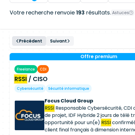
Votre recherche renvoie
193
résultats.
Astuces
Précédent
Suivant
Offre premium
Freelance
CDI
RSSI
/ CISO
Cybersécurité
Sécurité informatique
Focus Cloud Group
RSSI
Responsable Cybersécurité, CDI 
de projet, IDF Hybride 2 jours de télé t
opportunité pour un(e)
RSSI
confirmé(
client final français à dimension intern