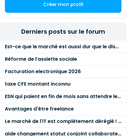
Créer mon profil
Derniers posts sur le forum
Est-ce que le marché est aussi dur que le disent les commerciaux ?
Réforme de l’assiette sociale
Facturation electronique 2026
taxe CFE montant inconnu
ESN qui paient en fin de mois sans attendre le paiement client ?
Avantages d'être freelance
Le marché de l'IT est complètement déréglé ! STOP à cette mascarade ! Il faut s'unir et résister !
aide changement statut conjoint collaborateur