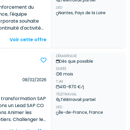
Télétravail partiel
nt * Participation au
renforcement du
LIEU
sation post-
Nantes, Pays de la Loire
ce, l'équipe
n de tests *
rporate souhaite
recette *
tinuité d'activité
ts de déploiement
exte de
Voir cette offre
es vacants.
 l'exécution des
iser les dispositifs
DÉMARRAGE
Dès que possible
es procédures
DURÉE
ntribuer à
6 mois
 autres entités
08/02/2026
TJM
tion centralisée.
410-870 €⁄j
 contrôles de
TÉLÉTRAVAIL
ir la conformité des
e transformation SAP
Télétravail partiel
vec les normes du
ons un Lead SAP CO
LIEU
ture adéquate des
ons Animer les
Île-de-France, France
arties prenantes
tiers. Challenger les
tations
tions adaptées