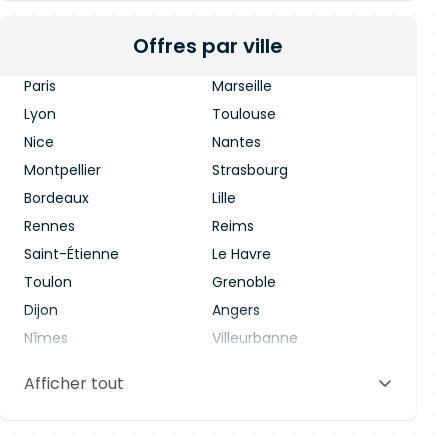
Offres par ville
Paris
Marseille
Lyon
Toulouse
Nice
Nantes
Montpellier
Strasbourg
Bordeaux
Lille
Rennes
Reims
Saint-Étienne
Le Havre
Toulon
Grenoble
Dijon
Angers
Nîmes
Villeurbanne
Saint-Denis
Le Mans
Afficher tout
Aix-en-Provence
Clermont-Ferrand
Brest
Tours