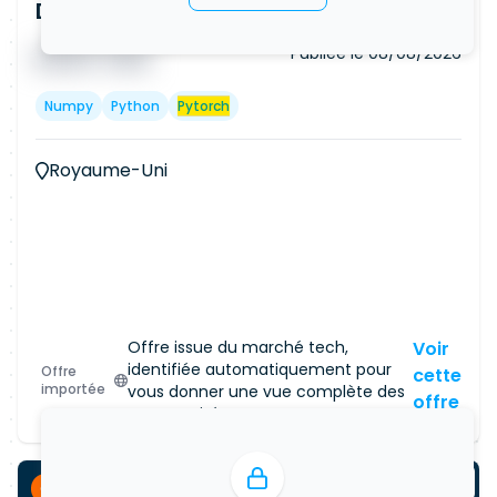
Data Scientist (Remote)
Publiée le
08/08/2026
█ █ █ █
█ █ █
Numpy
Python
Pytorch
Royaume-Uni
Offre issue du marché tech,
Voir
identifiée automatiquement pour
Offre
cette
importée
vous donner une vue complète des
offre
opportunités.
CDI