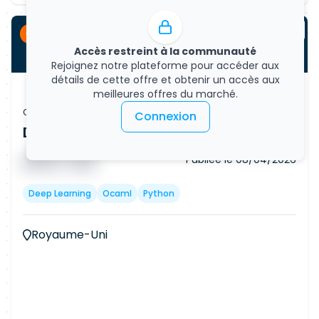
CDI
Accès restreint à la communauté
Rejoignez notre plateforme pour accéder aux
détails de cette offre et obtenir un accès aux
meilleures offres du marché.
Offre d'emploi
Connexion
Data Scientist - AI/ML (Remote)
Publiée le
08/04/2026
█ █ █ █
█ █ █
Deep Learning
Ocaml
Python
Royaume-Uni