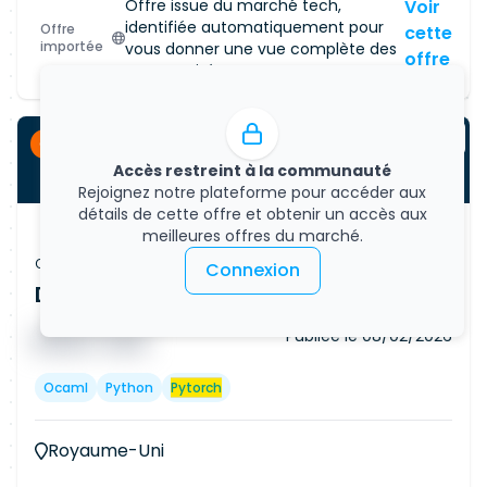
Offre issue du marché tech,
Voir
identifiée automatiquement pour
Offre
cette
importée
vous donner une vue complète des
offre
opportunités.
CDI
Accès restreint à la communauté
Rejoignez notre plateforme pour accéder aux
détails de cette offre et obtenir un accès aux
meilleures offres du marché.
Offre d'emploi
Connexion
Data Scientist - AI/ML (Remote)
Publiée le
08/02/2026
█ █ █ █
█ █ █
Ocaml
Python
Pytorch
Royaume-Uni