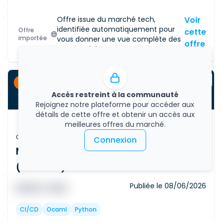
Cybersécurité pour développer des solutions
robustes et industrialisables. Participer à la veille
Offre issue du marché tech,
Voir
identifiée automatiquement pour
technologique sur les avancées en IA Générative
Offre
cette
importée
vous donner une vue complète des
et LLM. Compétences techniques: Python
offre
opportunités.
PyTorch
Hugging Face LLM / NLP Fine-Tuning
LoRA / QLoRA TRL DPO / PPO / GRPO MMLU RAG
Vector Database MLOps
CDI
Accès restreint à la communauté
Rejoignez notre plateforme pour accéder aux
détails de cette offre et obtenir un accès aux
meilleures offres du marché.
Offre d'emploi
Connexion
Machine Learning Engineer - AI
(Remote)
Publiée le
08/06/2026
█ █ █ █
█ █ █
CI/CD
Ocaml
Python