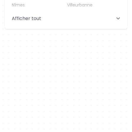
Nîmes
Villeurbanne
Saint-Denis
Le Mans
Afficher tout
Aix-en-Provence
Clermont-Ferrand
Brest
Tours
Amiens
Limoges
Annecy
Perpignan