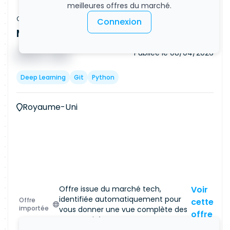
meilleures offres du marché.
Offre d'emploi
Connexion
Machine Learning Engineer (Remote)
Publiée le
08/04/2026
█ █ █ █
█ █ █
Deep Learning
Git
Python
Royaume-Uni
Offre issue du marché tech,
Voir
identifiée automatiquement pour
Offre
cette
importée
vous donner une vue complète des
offre
opportunités.