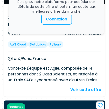
Rejoignez notre plateforme pour accéder aux
détails de cette offre et obtenir un accès aux
meilleures offres du marché.
Offre d'emploi
Connexion
Data Scientist
VISIAN
Publiée le
07/31/2026
AWS Cloud
Databricks
PySpark
1 an
Paris, France
Contexte L'équipe est Agile, composée de 14
personnes dont 2 Data Scientists, et intégrée à
un Train SAFe synchronisé avec d'autres Trains
et équipes Data. Missions Mettre en œuvre des
Voir cette offre
algorithmes de prévision de consommation ou
de rebouchage de données Entraîner et
industrialiser des modèles de machine learning
Freelance