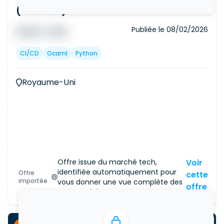
(Remote)
Publiée le
08/02/2026
█ █ █ █
█ █ █
CI/CD
Ocaml
Python
Royaume-Uni
Offre issue du marché tech,
Voir
identifiée automatiquement pour
Offre
cette
importée
vous donner une vue complète des
offre
opportunités.