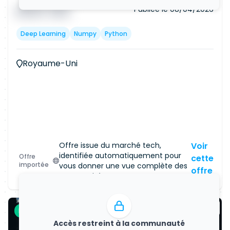
Publiée le
08/04/2026
█ █ █ █
█ █ █
Deep Learning
Numpy
Python
Royaume-Uni
Offre issue du marché tech,
Voir
identifiée automatiquement pour
Offre
cette
importée
vous donner une vue complète des
offre
opportunités.
Freelance
CDI
Accès restreint à la communauté