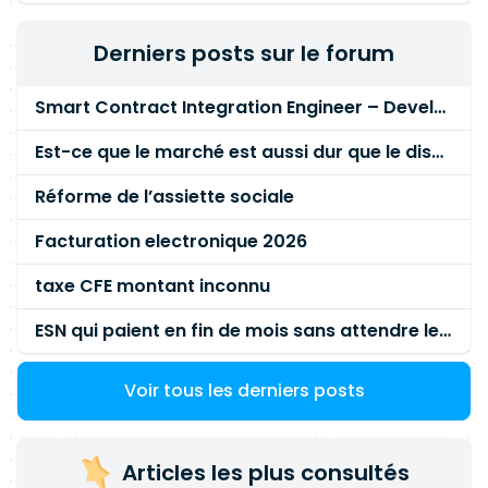
efficacement les ressources GPU.
Développement d'outils de recherche :
Derniers posts sur le forum
Développer des bibliothèques et utilitaires
spécifiques aux domaines du Lab (nouvelles
Smart Contract Integration Engineer – Developer Reputation Platform
architectures, techniques d'entraînement,
frameworks d'évaluation). Transfert de
Est-ce que le marché est aussi dur que le disent les commerciaux ?
connaissances : Partager les enseignements
issus de la recherche expérimentale avec
Réforme de l’assiette sociale
l'ensemble de l'équipe ML Platform et les
Facturation electronique 2026
chercheurs
taxe CFE montant inconnu
ESN qui paient en fin de mois sans attendre le paiement client ?
Voir tous les derniers posts
Articles les plus consultés