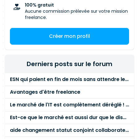
les recommandations structurelles, avec une
100% gratuit
Aucune commission prélevée sur votre mission
estimation du niveau d'effort et des
freelance.
responsabilités associées lorsque cela est
possible. · Synthèse exécutive à destination du
management présentant les principaux risques,
Créer mon profil
les constats majeurs, les priorités de traitement
et les bénéfices attendus des mesures
correctives proposées. · Support de restitution
Derniers posts sur le forum
permettant de présenter les résultats de l'audit
aux équipes techniques, aux responsables
ESN qui paient en fin de mois sans attendre le paiement client ?
sécurité et aux parties prenantes métier.
Compétences requises · Maîtrise des audits de
Avantages d'être freelance
configuration sur des environnements proxy,
pare-feu, Active Directory et composants
Le marché de l'IT est complètement déréglé ! STOP à cette mascarade ! Il faut s'unir et résister !
d'infrastructure réseau ; par exemple, revue des
règles de filtrage firewall, analyse des flux
Est-ce que le marché est aussi dur que le disent les commerciaux ?
autorisés, contrôle des exceptions proxy et
aide changement statut conjoint collaborateur
vérification des paramètres de durcissement