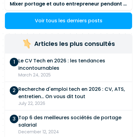
AD. · Bonne connaissance des référentiels et
Mixer portage et auto entrepreneur pendant des années - quel risque ?
bonnes pratiques de sécurité, notamment
l'ANSSI, le CIS Benchmark, l'
ISO 27001
et les
Voir tous les derniers posts
principes de durcissement système ; par
exemple, utilisation de guides de durcissement
pour évaluer la conformité d'un Active Directory,
Articles les plus consultés
d'un équipement réseau ou d'un serveur exposé. ·
Capacité à identifier, qualifier et prioriser les
vulnérabilités techniques ainsi que les écarts de
Le CV Tech en 2026 : les tendances
configuration ; par exemple, classification des
incontournables
constats selon leur criticité, leur exploitabilité et
March 24, 2025
leur impact métier afin de proposer un ordre de
remédiation réaliste. x
Recherche d'emploi tech en 2026 : CV, ATS,
entretien… On vous dit tout
July 22, 2026
Top 6 des meilleures sociétés de portage
salarial
December 12, 2024