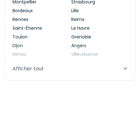
Montpellier
Strasbourg
Bordeaux
Lille
Rennes
Reims
Saint-Étienne
Le Havre
Toulon
Grenoble
Dijon
Angers
Nîmes
Villeurbanne
Saint-Denis
Le Mans
Afficher tout
Aix-en-Provence
Clermont-Ferrand
Brest
Tours
Amiens
Limoges
Annecy
Perpignan