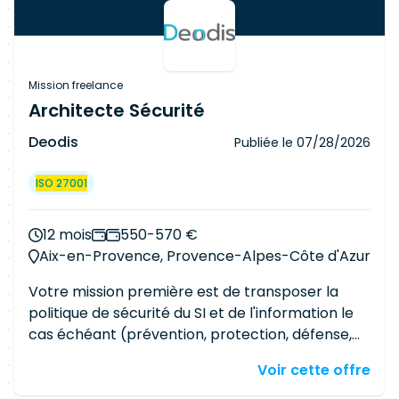
Mission freelance
Architecte Sécurité
Deodis
Publiée le
07/28/2026
ISO 27001
12 mois
550-570 €
Aix-en-Provence, Provence-Alpes-Côte d'Azur
Votre mission première est de transposer la
politique de sécurité du SI et de l'information le
cas échéant (prévention, protection, défense,
résilience/remédiation) et de veiller à son
Voir cette offre
application. Mission: Participer aux projets de
transformation du SI en intégrant les exigences