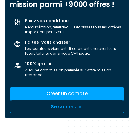
des expertises comme moteur de la réussite de
mission parmi +9 000 offres !
vos projets. Ce n’est pas uniquement avec les
meilleurs ingrédients qu’on fait le meilleur «
Fixez vos conditions
meetshake », tout est une question d’alchimie,
Rémunération, télétravail... Définissez tous les critères
de recette 😊 Alors ne cherchez plus le mouton
importants pour vous.
à 5 pattes et dessinons le ensemble !
Faites-vous chasser
Les recruteurs viennent directement chercher leurs
futurs talents dans notre CVthèque.
100% gratuit
Aucune commission prélevée sur votre mission
freelance.
Créer un compte
Se connecter