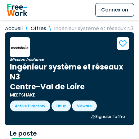
Connexion
Accueil
Offres
Ingénieur système et réseaux N3
Mission freelance
Ingénieur système et réseaux
N3
Centre-Val de Loire
MEETSHAKE
Active Directory
Linux
VMware
Signaler l'offre
Le poste