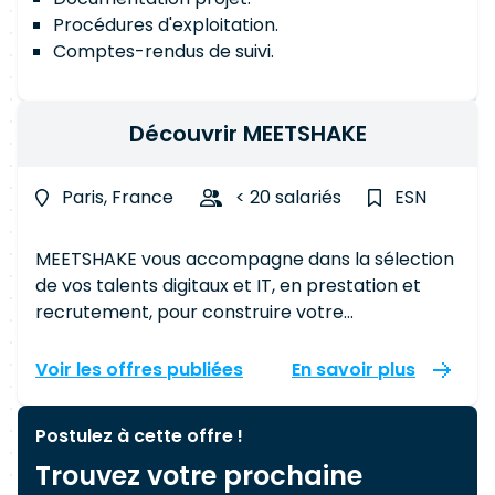
Procédures d'exploitation.
Comptes-rendus de suivi.
Découvrir MEETSHAKE
Paris, France
< 20 salariés
ESN
MEETSHAKE vous accompagne dans la sélection
de vos talents digitaux et IT, en prestation et
recrutement, pour construire votre
performance business. Le conseil et l’humain
sont notre force, la détection de vos meilleurs
Voir les offres publiées
En savoir plus
profils, un véritable savoir-faire ! Meetshake
place au cœur de la sélection de talents, le
Postulez à cette offre !
contexte de l’entreprise, ses besoins et ses
Trouvez votre prochaine
enjeux tout en conciliant la culture et la pluralité