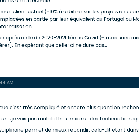
dents à mon échelle :
 mon client actuel (-10% à arbitrer sur les projets en cou
mplacées en partie par leur équivalent au Portugal ou Mar
nternalisation.
ise après celle de 2020-2021 liée au Covid (6 mois sans mi
er). En espérant que celle-ci ne dure pas...
:44 AM
e que c'est très compliqué et encore plus quand on recherc
, je vois pas mal d'offres mais sur des technos bien spé
isciplinaire permet de mieux rebondir, cela-dit étant dans