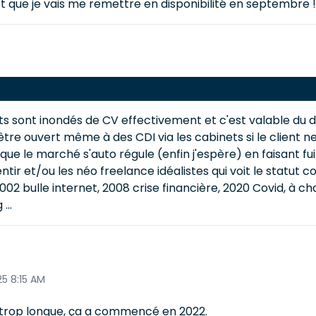
et que je vais me remettre en disponibilité en septembre 
ients sont inondés de CV effectivement et c'est valable 
 être ouvert même à des CDI via les cabinets si le clien
 que le marché s'auto régule (enfin j'espère) en faisant fu
tir et/ou les néo freelance idéalistes qui voit le statut c
002 bulle internet, 2008 crise financière, 2020 Covid, à ch
...
25 8:15 AM
 trop longue, ça a commencé en 2022.