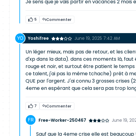
Je sens que je vais partir en vacances 2 mois 
5
Commenter
Yoshifree
June 19, 2025 7:42 AM
Un léger mieux, mais pas de retour, et les cl
d'xp dans la data). dans ces moments là, faut
rouge et noir, et surtout être patient le temps
ce talent, j'ai pas la même tchache) prêt à men
QUE par l'argent. J'ai connu 3 grosses crises (2
4eme en espérant que cela sera pas trop long 
7
Commenter
Free-Worker-250467
June 19, 20
Sauf que la 4eme crise elle est beaucoup