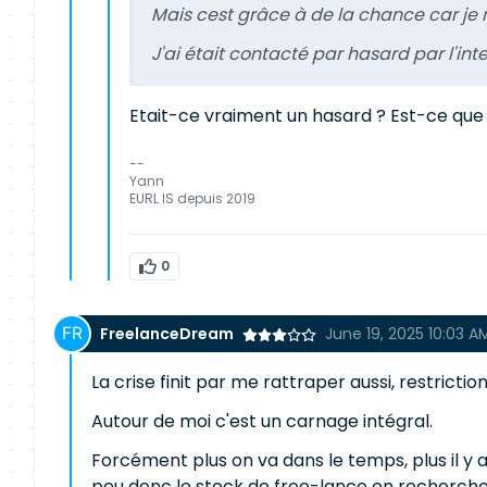
Mais cest grâce à de la chance car je n
J'ai était contacté par hasard par l'in
Etait-ce vraiment un hasard ? Est-ce que v
--
Yann
EURL IS depuis 2019
0
FreelanceDream
June 19, 2025 10:03 A
La crise finit par me rattraper aussi, restricti
Autour de moi c'est un carnage intégral.
Forcément plus on va dans le temps, plus il y a
peu donc le stock de free-lance en recherche 