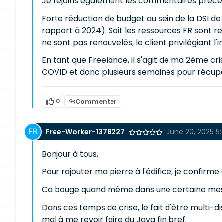
Je rejoins également les commentaires précé
Forte réduction de budget au sein de la DSI de
rapport à 2024). Soit les ressources FR sont re
ne sont pas renouvelés, le client privilégiant l'i
En tant que Freelance, il s'agit de ma 2ème cr
COVID et donc plusieurs semaines pour récupér
0
Commenter
Free-Worker-1378227
June 20, 2025 5
Bonjour à tous,
Pour rajouter ma pierre à l'édifice, je confirm
Ca bouge quand même dans une certaine mesure
Dans ces temps de crise, le fait d'être multi-d
mal à me revoir faire du Java fin bref.