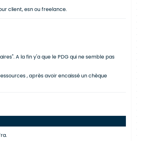
ur client, esn ou freelance.
ires". A la fin y'a que le PDG qui ne semble pas
s ressources , après avoir encaissé un chèque
ra.