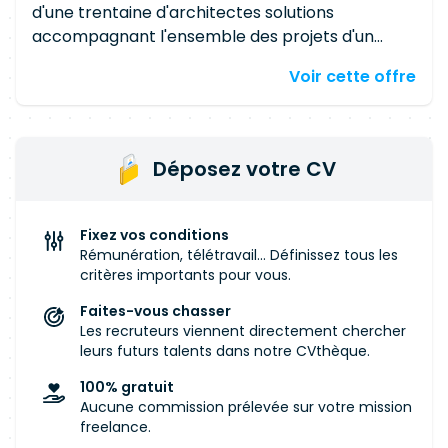
d'une trentaine d'architectes solutions
accompagnant l'ensemble des projets d'un
grand groupe d'assurance, répartie sur plusieurs
Voir cette offre
sites, nous recherchons un
Architecte Solution SI
expérimenté sur le domaine Assurance Vie. La
mission s'effectuera principalement au Mans,
avec des déplacements à prévoir sur les
Déposez votre CV
différents sites de l'équipe. Le consultant
interviendra sur les activités de modélisation
applicative et technique des solutions définies
Fixez vos conditions
dans le cadre des projets, ainsi que sur
Rémunération, télétravail... Définissez tous les
l'accompagnement des projets dans la
critères importants pour vous.
définition de leur architecture (fonctionnelle,
Faites-vous chasser
applicative, technique), depuis la phase de
Les recruteurs viennent directement chercher
faisabilité jusqu'à la mise en production. Il
leurs futurs talents dans notre CVthèque.
participera à la rédaction des dossiers
100% gratuit
d'architecture avant-projet et projet, dans le
Aucune commission prélevée sur votre mission
respect des processus métiers et des cadres
freelance.
d'architecture en vigueur, ainsi qu'à la définition