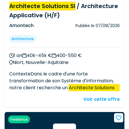
constitution du SI.
Architecte Solutions SI
/ Architecture
Applicative (H/F)
Amontech
Publiée le
07/08/2026
Architecture
1 an
40k-45k €
400-550 €
Niort, Nouvelle-Aquitaine
ContexteDans le cadre d'une forte
transformation de son Système d'Information,
notre client recherche un
Architecte Solutions SI
pour intervenir en lead ou en soutien des
Voir cette offre
architectes du département CRM & Flux. Vous
participerez aux études et projets stratégiques
liés aux solutions CRM, aux échanges de
Freelance
documents et à l'intégration de nouveaux