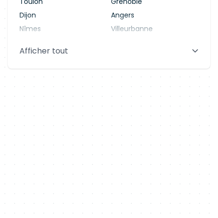
Toulon
Grenoble
Dijon
Angers
Nîmes
Villeurbanne
Saint-Denis
Le Mans
Afficher tout
Aix-en-Provence
Clermont-Ferrand
Brest
Tours
Amiens
Limoges
Annecy
Perpignan