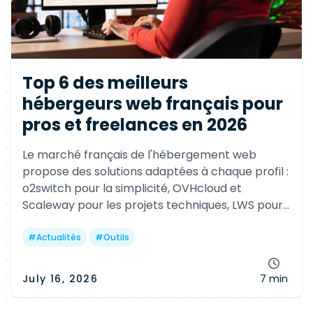
Top 6 des meilleurs
hébergeurs web français pour
pros et freelances en 2026
Le marché français de l'hébergement web
propose des solutions adaptées à chaque profil :
o2switch pour la simplicité, OVHcloud et
Scaleway pour les projets techniques, LWS pour
les agences, PlanetHoster pour l'infogérance et
alwaysdata pour les développeurs.
#
Actualités
#
Outils
July 16, 2026
7 min