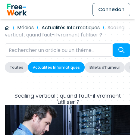
Connexion
Médias
Actualités Informatiques
Scaling
vertical : quand faut-il vraiment l'utiliser ?
Toutes
Actualités Informatiques
Billets d'humeur
Fo
Scaling vertical : quand faut-il vraiment
l'utiliser ?