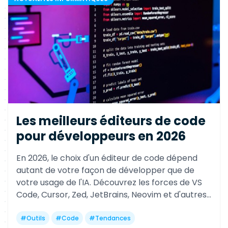
Les meilleurs éditeurs de code
pour développeurs en 2026
En 2026, le choix d'un éditeur de code dépend
autant de votre façon de développer que de
votre usage de l'IA. Découvrez les forces de VS
Code, Cursor, Zed, JetBrains, Neovim et d'autres
références pour gagner en productivité selon
votre profil.
#
Outils
#
Code
#
Tendances