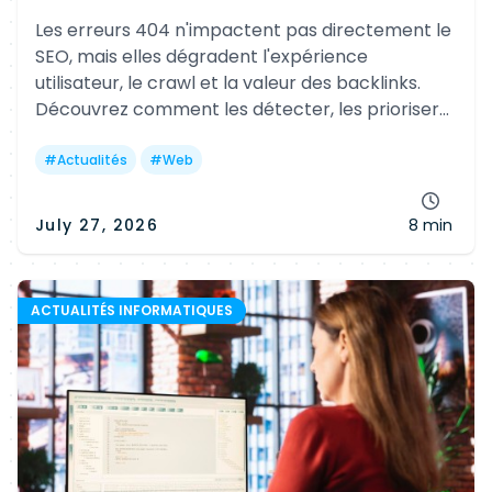
Les erreurs 404 n'impactent pas directement le
SEO, mais elles dégradent l'expérience
utilisateur, le crawl et la valeur des backlinks.
Découvrez comment les détecter, les prioriser
et les corriger efficacement avec les bons outils
et les bonnes pratiques.
#
Actualités
#
Web
July 27, 2026
8 min
ACTUALITÉS INFORMATIQUES