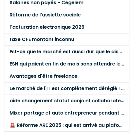
Salaires non payés - Cegelem
Réforme de l’assiette sociale
Facturation electronique 2026
taxe CFE montant inconnu
Est-ce que le marché est aussi dur que le disent les commerciaux ?
ESN qui paient en fin de mois sans attendre le paiement client ?
Avantages d'être freelance
Le marché de l'IT est complètement déréglé ! STOP à cette mascarade ! Il faut s'unir et résister !
aide changement statut conjoint collaborateur
Mixer portage et auto entrepreneur pendant des années - quel risque ?
🚨 Réforme ARE 2025 : qui est arrivé au plafond des 60 % en gardant son entreprise ?