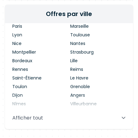
Offres par ville
Paris
Marseille
Lyon
Toulouse
Nice
Nantes
Montpellier
Strasbourg
Bordeaux
Lille
Rennes
Reims
Saint-Étienne
Le Havre
Toulon
Grenoble
Dijon
Angers
Nîmes
Villeurbanne
Saint-Denis
Le Mans
Afficher tout
Aix-en-Provence
Clermont-Ferrand
Brest
Tours