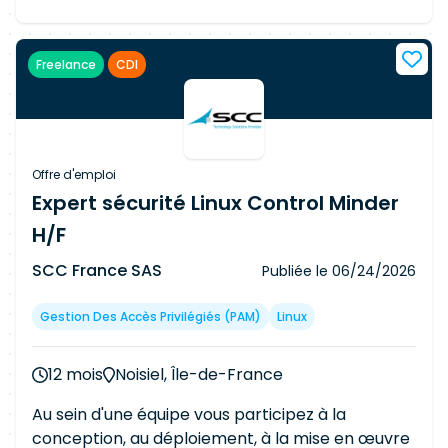
participerez activement aux activités Build et
bridge, veth, tap ou tun ; - Diagnostiquer les
Run des squads et au programme de
incidents réseau bas niveau et analyser les flux
modernisation de la DSIN. MISSIONS :
L2/L3/L4 ; - Contribuer à l'architecture technique
Freelance
CDI
Accompagner les squads sur le développement,
et à la validation des solutions réseau.
l'amélioration, la gestion et le maintien en
condition opérationnelle de nos socles et
produits d'Identité. Compétences clés •
Troubleshooting avancé • Expertise Linux &
Offre d'emploi
services d'infrastructure • Relation éditeur
Expert sécurité Linux Control Minder
(RedHat, HashiCorp)
H/F
SCC France SAS
Publiée le
06/24/2026
Gestion Des Accès Privilégiés (PAM)
Linux
12 mois
Noisiel, Île-de-France
Au sein d'une équipe vous participez à la
conception, au déploiement, à la mise en œuvre