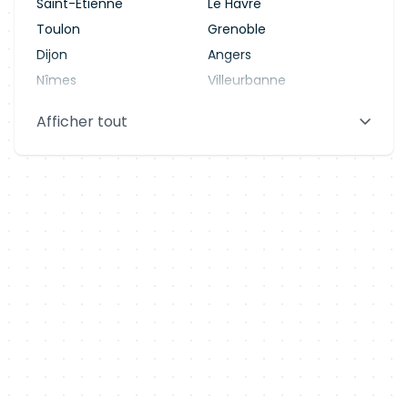
Saint-Étienne
Le Havre
Toulon
Grenoble
Dijon
Angers
Nîmes
Villeurbanne
Saint-Denis
Le Mans
Afficher tout
Aix-en-Provence
Clermont-Ferrand
Brest
Tours
Amiens
Limoges
Annecy
Perpignan