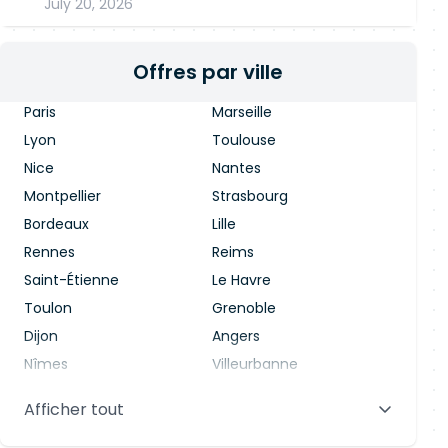
July 20, 2026
Offres par ville
Paris
Marseille
Lyon
Toulouse
Nice
Nantes
Montpellier
Strasbourg
Bordeaux
Lille
Rennes
Reims
Saint-Étienne
Le Havre
Toulon
Grenoble
Dijon
Angers
Nîmes
Villeurbanne
Saint-Denis
Le Mans
Afficher tout
Aix-en-Provence
Clermont-Ferrand