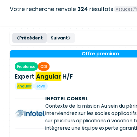
Votre recherche renvoie
324
résultats.
Astuces
Précédent
Suivant
Offre premium
Freelance
CDI
Expert
Angular
H/F
Angular
Java
INFOTEL CONSEIL
Contexte de la mission Au sein du péri
interviendrez sur les socles applicati
sur plusieurs applications à vocation 
intégrerez une équipe experte garantis
performance et l'évolution des comp