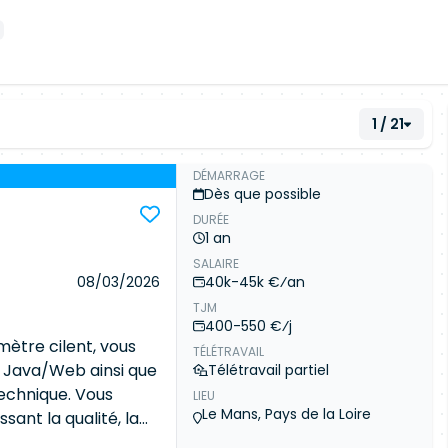
1 / 21
DÉMARRAGE
Dès que possible
DURÉE
1 an
SALAIRE
08/03/2026
40k-45k €⁄an
TJM
400-550 €⁄j
mètre cilent, vous
TÉLÉTRAVAIL
fs Java/Web ainsi que
Télétravail partiel
technique. Vous
LIEU
Le Mans, Pays de la Loire
sant la qualité, la
osants techniques