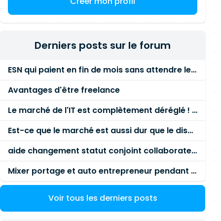
Créer mon profil
Derniers posts sur le forum
ESN qui paient en fin de mois sans attendre le paiement client ?
Avantages d'être freelance
Le marché de l'IT est complètement déréglé ! STOP à cette mascarade ! Il faut s'unir et résister !
Est-ce que le marché est aussi dur que le disent les commerciaux ?
aide changement statut conjoint collaborateur
Mixer portage et auto entrepreneur pendant des années - quel risque ?
Voir tous les derniers posts