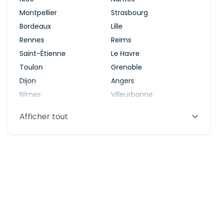
Montpellier
Strasbourg
Bordeaux
Lille
Rennes
Reims
Saint-Étienne
Le Havre
Toulon
Grenoble
Dijon
Angers
Nîmes
Villeurbanne
Saint-Denis
Le Mans
Afficher tout
Aix-en-Provence
Clermont-Ferrand
Brest
Tours
Amiens
Limoges
Annecy
Perpignan