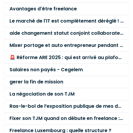
Avantages d'être freelance
Le marché de l'IT est complètement déréglé ! STOP à cette mascarade ! Il faut s'unir et résister !
aide changement statut conjoint collaborateur
Mixer portage et auto entrepreneur pendant des années - quel risque ?
🚨 Réforme ARE 2025 : qui est arrivé au plafond des 60 % en gardant son entreprise ?
Salaires non payés - Cegelem
gerer la fin de mission
La négociation de son TJM
Ras-le-bol de l’exposition publique de mes données personnelles liées à mon entreprise
Fixer son TJM quand on débute en freelance : la méthode mathématique (et pas au feeling) 🛑
Freelance Luxembourg : quelle structure ?