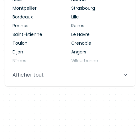
Montpellier
Strasbourg
Bordeaux
Lille
Rennes
Reims
Saint-Étienne
Le Havre
Toulon
Grenoble
Dijon
Angers
Nîmes
Villeurbanne
Saint-Denis
Le Mans
Afficher tout
Aix-en-Provence
Clermont-Ferrand
Brest
Tours
Amiens
Limoges
Annecy
Perpignan