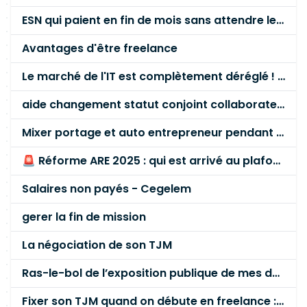
ESN qui paient en fin de mois sans attendre le paiement client ?
Avantages d'être freelance
Le marché de l'IT est complètement déréglé ! STOP à cette mascarade ! Il faut s'unir et résister !
aide changement statut conjoint collaborateur
Mixer portage et auto entrepreneur pendant des années - quel risque ?
🚨 Réforme ARE 2025 : qui est arrivé au plafond des 60 % en gardant son entreprise ?
Salaires non payés - Cegelem
gerer la fin de mission
La négociation de son TJM
Ras-le-bol de l’exposition publique de mes données personnelles liées à mon entreprise
Fixer son TJM quand on débute en freelance : la méthode mathématique (et pas au feeling) 🛑