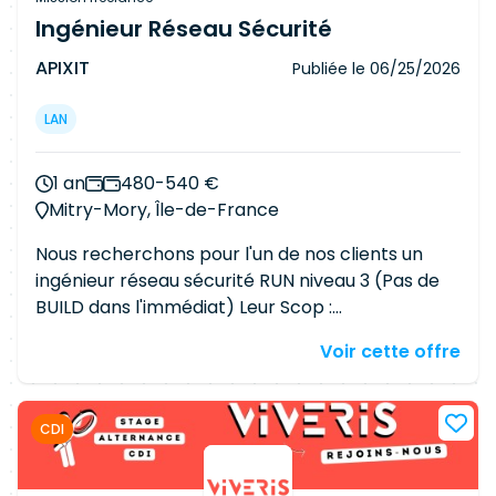
78 Télétravail : NON Secteur d'activité client :
opérations.
Ingénieur Réseau Sécurité
Aéronautique / Défense / Nucléaire Référence
APIXIT
Publiée le
06/25/2026
de l'offre : ugvtt2qcit
LAN
1 an
480-540 €
Mitry-Mory, Île-de-France
Nous recherchons pour l'un de nos clients un
ingénieur réseau sécurité RUN niveau 3 (Pas de
BUILD dans l'immédiat) Leur Scop :
interconnections de WAN et Datacenter. Sur la
Voir cette offre
partie WAN : Fortinet en FW et routeurs CISCO ,
sur la partie DC : F5 Big IP et sur la partie LAN
VLAN : Cisco Mission principale de la mission : RUN
CDI
: les aider sur leur charge importante de tickets
d'incidents ou de change , outil de ticketing :
service now Rôle de résolution d'incidents Le