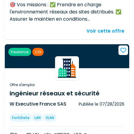
🎯 Vos missions : ✅ Prendre en charge
l'environnement réseaux des sites distribués. ✅
Assurer le maintien en conditions
opérationnelles (MCO) des infrastructures LAN,
Voir cette offre
Wi-Fi et SD-WAN. ✅ Participer à la qualification
et au déploiement de nouvelles solutions
réseaux. ✅ Piloter à distance les opérations de
Freelance
CDI
remplacement de matériels, y compris en
heures non ouvrées. ✅ Participer aux astreintes
(du vendredi au vendredi). ✅ Collaborer avec
les équipes projets, les ingénieurs référents et
les partenaires techniques.
Offre d'emploi
ingénieur réseaux et sécurité
W Executive France SAS
Publiée le
07/28/2026
FortiGate
LAN
VLAN