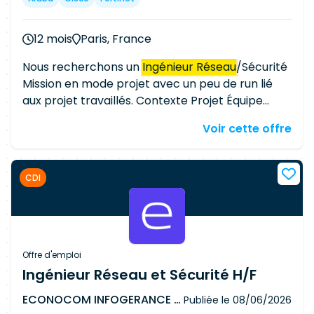
12 mois
Paris, France
Nous recherchons un
Ingénieur Réseau
/Sécurité
Mission en mode projet avec un peu de run lié
aux projet travaillés. Contexte Projet Équipe
globale d'une trentaine de personnes
Voir cette offre
Localisation Paris Profil Sénior avec les
compétences : - SD WAN Fortinet – Projet de
migration en cours – idéalement une
CDI
certification Fortinet ou SDWAN Fortinet -
Firewalling Fortinet VDOM / ADOM -
Fortimanager / Forti analyser - ARUBA Switching
/ Wifi - Cisco Switching En plus, mais non
indispensable : - PKI /CMS - Cisco ACI - Radware
Offre d'emploi
Altéon - F5 - Netskope Mission parmi d'autres :
Ingénieur Réseau et Sécurité H/F
Migration vers du SD WAN Fortinet, projet de
ECONOCOM INFOGERANCE ET SYSTEME
Publiée le
08/06/2026
refresh site complet ou architecture