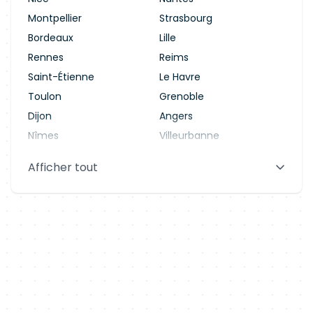
Montpellier
Strasbourg
Bordeaux
Lille
Rennes
Reims
Saint-Étienne
Le Havre
Toulon
Grenoble
Dijon
Angers
Nîmes
Villeurbanne
Saint-Denis
Le Mans
Afficher tout
Aix-en-Provence
Clermont-Ferrand
Brest
Tours
Amiens
Limoges
Annecy
Perpignan