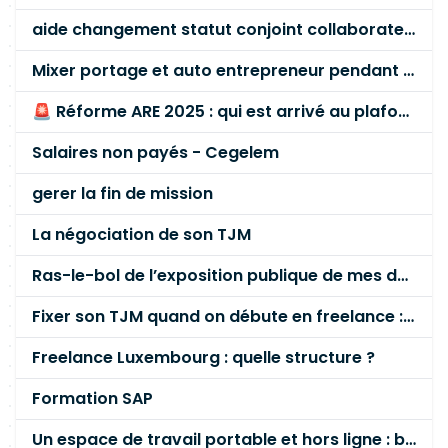
aide changement statut conjoint collaborateur
Mixer portage et auto entrepreneur pendant des années - quel risque ?
🚨 Réforme ARE 2025 : qui est arrivé au plafond des 60 % en gardant son entreprise ?
Salaires non payés - Cegelem
gerer la fin de mission
La négociation de son TJM
Ras-le-bol de l’exposition publique de mes données personnelles liées à mon entreprise
Fixer son TJM quand on débute en freelance : la méthode mathématique (et pas au feeling) 🛑
Freelance Luxembourg : quelle structure ?
Formation SAP
Un espace de travail portable et hors ligne : besoin réel ou fausse bonne idée ?