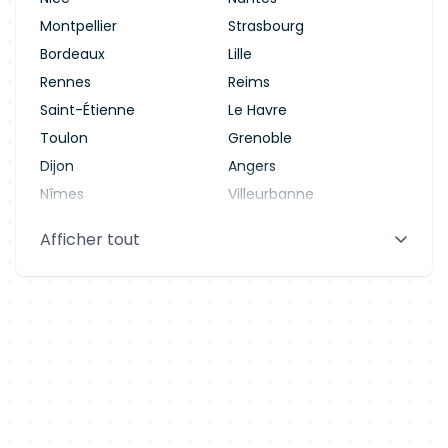
Montpellier
Strasbourg
Bordeaux
Lille
Rennes
Reims
Saint-Étienne
Le Havre
Toulon
Grenoble
Dijon
Angers
Nîmes
Villeurbanne
Saint-Denis
Le Mans
Afficher tout
Aix-en-Provence
Clermont-Ferrand
Brest
Tours
Amiens
Limoges
Annecy
Perpignan