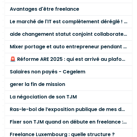
Avantages d'être freelance
Le marché de l'IT est complètement déréglé ! STOP à cette mascarade ! Il faut s'unir et résister !
aide changement statut conjoint collaborateur
Mixer portage et auto entrepreneur pendant des années - quel risque ?
🚨 Réforme ARE 2025 : qui est arrivé au plafond des 60 % en gardant son entreprise ?
Salaires non payés - Cegelem
gerer la fin de mission
La négociation de son TJM
Ras-le-bol de l’exposition publique de mes données personnelles liées à mon entreprise
Fixer son TJM quand on débute en freelance : la méthode mathématique (et pas au feeling) 🛑
Freelance Luxembourg : quelle structure ?