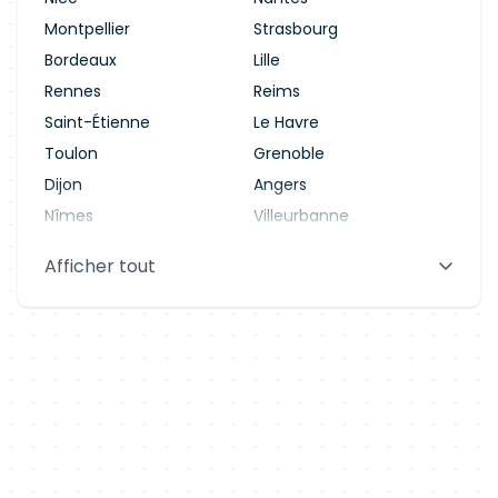
Montpellier
Strasbourg
Bordeaux
Lille
Rennes
Reims
Saint-Étienne
Le Havre
Toulon
Grenoble
Dijon
Angers
Nîmes
Villeurbanne
Saint-Denis
Le Mans
Afficher tout
Aix-en-Provence
Clermont-Ferrand
Brest
Tours
Amiens
Limoges
Annecy
Perpignan