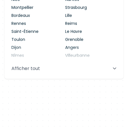
Montpellier
Strasbourg
Bordeaux
Lille
Rennes
Reims
Saint-Étienne
Le Havre
Toulon
Grenoble
Dijon
Angers
Nîmes
Villeurbanne
Saint-Denis
Le Mans
Afficher tout
Aix-en-Provence
Clermont-Ferrand
Brest
Tours
Amiens
Limoges
Annecy
Perpignan