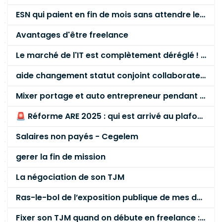
ESN qui paient en fin de mois sans attendre le paiement client ?
Avantages d'être freelance
Le marché de l'IT est complètement déréglé ! STOP à cette mascarade ! Il faut s'unir et résister !
aide changement statut conjoint collaborateur
Mixer portage et auto entrepreneur pendant des années - quel risque ?
🚨 Réforme ARE 2025 : qui est arrivé au plafond des 60 % en gardant son entreprise ?
Salaires non payés - Cegelem
gerer la fin de mission
La négociation de son TJM
Ras-le-bol de l’exposition publique de mes données personnelles liées à mon entreprise
Fixer son TJM quand on débute en freelance : la méthode mathématique (et pas au feeling) 🛑