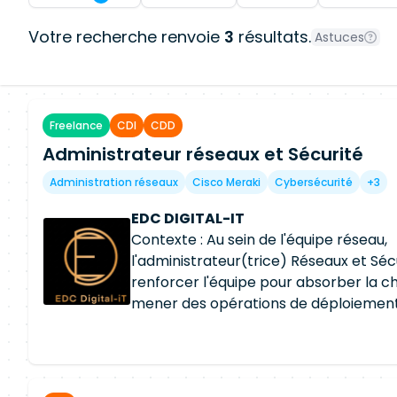
Votre recherche renvoie
3
résultats.
Astuces
Freelance
CDI
CDD
Administrateur réseaux et Sécurité
Administration réseaux
Cisco Meraki
Cybersécurité
+3
EDC DIGITAL-IT
Contexte : Au sein de l'équipe réseau,
l'administrateur(trice) Réseaux et Séc
renforcer l'équipe pour absorber la c
mener des opérations de déploiement 
évoluer nos infrastructures et notre s
Ses principales missions seront les su
RUN Traiter les tickets transmis par l'i
volume de tickets en rendant l'infogér