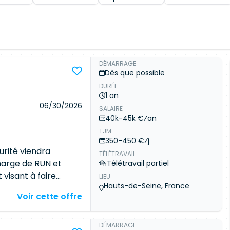
DÉMARRAGE
Dès que possible
DURÉE
1 an
06/30/2026
SALAIRE
40k-45k €⁄an
TJM
350-450 €⁄j
urité viendra
TÉLÉTRAVAIL
harge de RUN et
Télétravail partiel
visant à faire
LIEU
Hauts-de-Seine, France
écurité informatique.
Voir cette offre
ivantes : Support &
nfogérant. Réduire le
ant et les
DÉMARRAGE