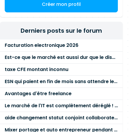
Créer mon profil
Derniers posts sur le forum
Facturation electronique 2026
Est-ce que le marché est aussi dur que le disent les commerciaux ?
taxe CFE montant inconnu
ESN qui paient en fin de mois sans attendre le paiement client ?
Avantages d'être freelance
Le marché de l'IT est complètement déréglé ! STOP à cette mascarade ! Il faut s'unir et résister !
aide changement statut conjoint collaborateur
Mixer portage et auto entrepreneur pendant des années - quel risque ?