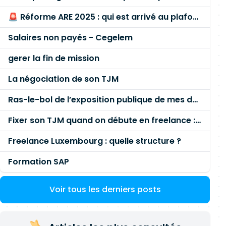
🚨 Réforme ARE 2025 : qui est arrivé au plafond des 60 % en gardant son entreprise ?
Salaires non payés - Cegelem
gerer la fin de mission
La négociation de son TJM
Ras-le-bol de l’exposition publique de mes données personnelles liées à mon entreprise
Fixer son TJM quand on débute en freelance : la méthode mathématique (et pas au feeling) 🛑
Freelance Luxembourg : quelle structure ?
Formation SAP
Voir tous les derniers posts