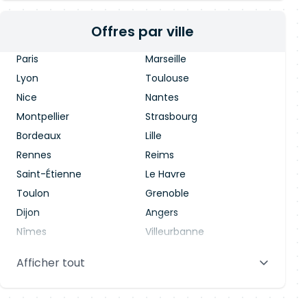
Offres par ville
Paris
Marseille
Lyon
Toulouse
Nice
Nantes
Montpellier
Strasbourg
Bordeaux
Lille
Rennes
Reims
Saint-Étienne
Le Havre
Toulon
Grenoble
Dijon
Angers
Nîmes
Villeurbanne
Saint-Denis
Le Mans
Afficher tout
Aix-en-Provence
Clermont-Ferrand
Brest
Tours