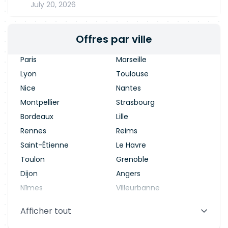
July 20, 2026
Offres par ville
Paris
Marseille
Lyon
Toulouse
Nice
Nantes
Montpellier
Strasbourg
Bordeaux
Lille
Rennes
Reims
Saint-Étienne
Le Havre
Toulon
Grenoble
Dijon
Angers
Nîmes
Villeurbanne
Saint-Denis
Le Mans
Afficher tout
Aix-en-Provence
Clermont-Ferrand