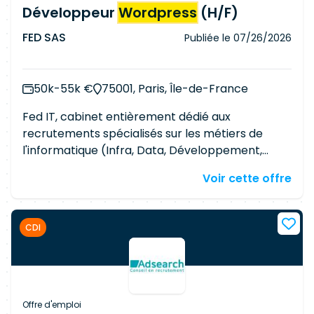
Développeur
Wordpress
(H/F)
FED SAS
Publiée le
07/26/2026
50k-55k €
75001, Paris, Île-de-France
Fed IT, cabinet entièrement dédié aux
recrutements spécialisés sur les métiers de
l'informatique (Infra, Data, Développement,
MOA, MOE, Management), recherche pour un de
Voir cette offre
ses clients spécialisé dans le secteur de
l'assurance retraite, un ou une : Développeur
Wordpress
(H/F). Le poste est à pourvoir dans le
CDI
cadre d'un CDI chez le client final. Développeur
Au sein d'une DSI de 5 personnes, vous aurez la
charge des développements et du MCO. Vous
travaillerez sur les sites web et les applications
internes en garantissant leur performance, leur
Offre d'emploi