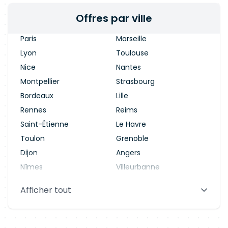
Offres par ville
Paris
Marseille
Lyon
Toulouse
Nice
Nantes
Montpellier
Strasbourg
Bordeaux
Lille
Rennes
Reims
Saint-Étienne
Le Havre
Toulon
Grenoble
Dijon
Angers
Nîmes
Villeurbanne
Saint-Denis
Le Mans
Afficher tout
Aix-en-Provence
Clermont-Ferrand
Brest
Tours
Amiens
Limoges