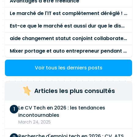
Avantages d'être freelance
sécurité, - Superviser l'environnement Microsoft
365, - Accompagner les équipes sur HubSpot et
Le marché de l'IT est complètement déréglé ! STOP à cette mascarade ! Il faut s'unir et résister !
les outils collaboratifs, - Développer des
Est-ce que le marché est aussi dur que le disent les commerciaux ?
automatisations via API, Make, Zapier ou N8N, -
Structurer les workflows et améliorer les usages
aide changement statut conjoint collaborateur
métiers, - Assurer l'administration technique du
site web (
WordPress
, hébergement, DNS, SSL,
Mixer portage et auto entrepreneur pendant des années - quel risque ?
modules…), - Veiller à la performance, la
sécurité et la disponibilité du site, - Participer aux
Voir tous les derniers posts
sujets SEO techniques et optimisation web, -
Documenter les environnements et formaliser
les procédures, - Intervenir en support avancé
Articles les plus consultés
auprès des utilisateurs, -Suivre les licences,
contrats et usages logiciels, - Assurer une veille
Le CV Tech en 2026 : les tendances
continue sur les outils SaaS, l'automatisation et la
incontournables
cybersécurité.
March 24, 2025
Recherche d'emploi tech en 2026 : CV, ATS,