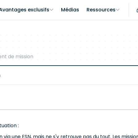
Avantages exclusifs
Médias
Ressources
nt de mission
n
uation :
 via une ESN, mais ne s'y retrouve pas du tout. Les miss