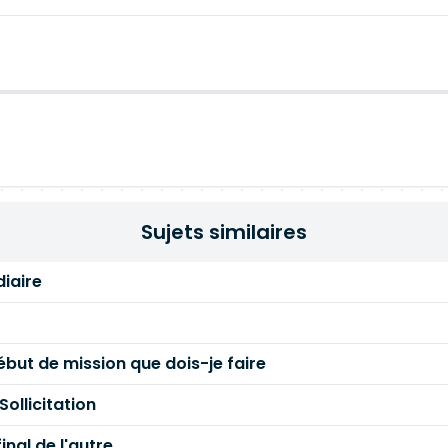
Sujets similaires
diaire
but de mission que dois-je faire
ollicitation
inal de l'autre