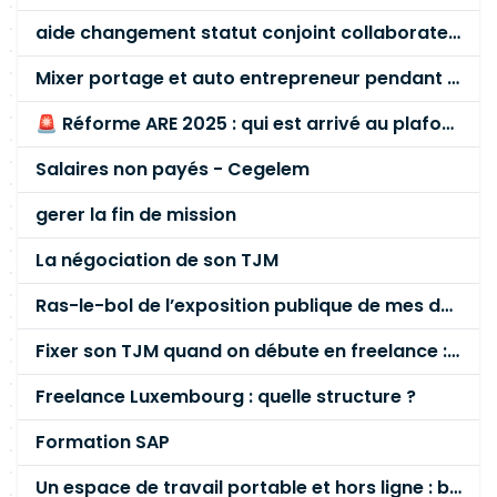
aide changement statut conjoint collaborateur
Mixer portage et auto entrepreneur pendant des années - quel risque ?
🚨 Réforme ARE 2025 : qui est arrivé au plafond des 60 % en gardant son entreprise ?
Salaires non payés - Cegelem
gerer la fin de mission
La négociation de son TJM
Ras-le-bol de l’exposition publique de mes données personnelles liées à mon entreprise
Fixer son TJM quand on débute en freelance : la méthode mathématique (et pas au feeling) 🛑
Freelance Luxembourg : quelle structure ?
Formation SAP
Un espace de travail portable et hors ligne : besoin réel ou fausse bonne idée ?