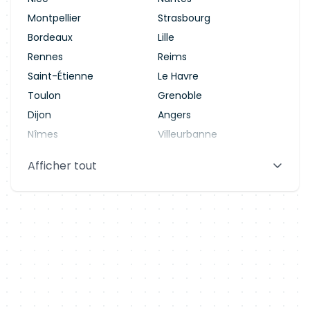
Montpellier
Strasbourg
Bordeaux
Lille
Rennes
Reims
Saint-Étienne
Le Havre
Toulon
Grenoble
Dijon
Angers
Nîmes
Villeurbanne
Saint-Denis
Le Mans
Afficher tout
Aix-en-Provence
Clermont-Ferrand
Brest
Tours
Amiens
Limoges
Annecy
Perpignan