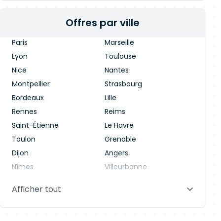
Offres par ville
Paris
Marseille
Lyon
Toulouse
Nice
Nantes
Montpellier
Strasbourg
Bordeaux
Lille
Rennes
Reims
Saint-Étienne
Le Havre
Toulon
Grenoble
Dijon
Angers
Nîmes
Villeurbanne
Saint-Denis
Le Mans
Afficher tout
Aix-en-Provence
Clermont-Ferrand
Brest
Tours