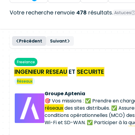
Votre recherche renvoie
478
résultats.
Astuces
Précédent
Suivant
Freelance
INGENIEUR RESEAU
ET
SECURITE
Réseaux
Groupe Aptenia
🎯 Vos missions : ✅ Prendre en charg
réseaux
des sites distribués. ✅ Assure
conditions opérationnelles (MCO) des 
Wi-Fi et SD-WAN. ✅ Participer à la qua
déploiement de nouvelles solutions
ré