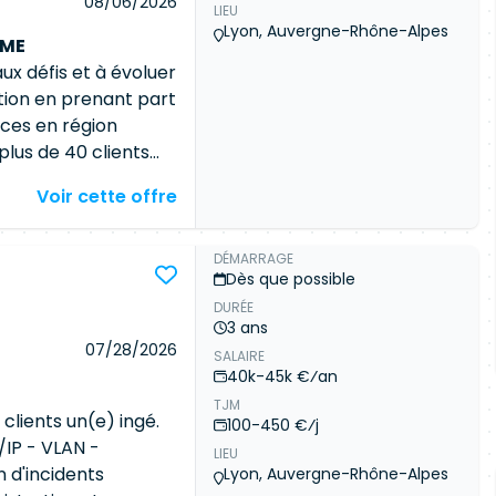
08/06/2026
LIEU
on : Windows Server,
Lyon, Auvergne-Rhône-Alpes
ox. - Cloud &
EME
r/K8s. -
ux défis et à évoluer
Bash, Ansible -
ation en prenant part
nitoring avancé.
ices en région
us de 40 clients
ues dans tout
Voir cette offre
tion de leur système
position de moyens
end : Au sein d'un
DÉMARRAGE
Dès que possible
ipe
Réseau
/Sécurité
DURÉE
 sur des
3 ans
ilités : • Assurer
07/28/2026
SALAIRE
tures Firewall,
40k-45k €⁄an
 Participer aux
TJM
 support des équipes
clients un(e) ingé.
100-450 €⁄j
 de crise. •
/IP - VLAN -
LIEU
es solutions
réseau
n d'incidents
Lyon, Auvergne-Rhône-Alpes