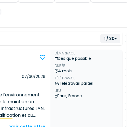
1 / 30
DÉMARRAGE
Dès que possible
DURÉE
4 mois
07/30/2026
TÉLÉTRAVAIL
Télétravail partiel
LIEU
e l'environnement
Paris, France
r le maintien en
infrastructures LAN,
lification et au
seaux
. ✅ Piloter à
Voir cette offre