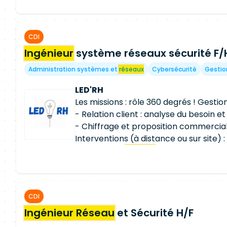
distance les opérations de remplacem
compris en heures non ouvrées. ✅ Par
astreintes (du vendredi au vendredi)
CDI
les équipes projets, les
ingénieurs
référ
Ingénieur
système réseaux sécurité F/
partenaires techniques.
Administration systèmes et
réseaux
Cybersécurité
Gestio
LED'RH
Les missions : rôle 360 degrés ! Gestion
- Relation client : analyse du besoin e
- Chiffrage et proposition commercia
Interventions (à distance ou sur site) : 
équipement
Réseau
/ Sécurité, Postes d
des déploiements et des mises en pro
technique (résolution des incidents, su
Accompagnement des alternants : - 
CDI
les connaissances, guider Environnem
Ingénieur Réseau
Réseau
& Sécurité (Coeur du métier) :
et Sécurité H/F
VLAN, VPN, Firewalls, Chiffrement, Nor