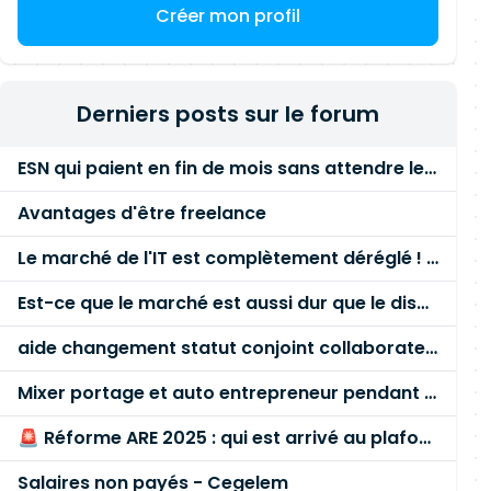
Créer mon profil
Derniers posts sur le forum
ESN qui paient en fin de mois sans attendre le paiement client ?
Avantages d'être freelance
Le marché de l'IT est complètement déréglé ! STOP à cette mascarade ! Il faut s'unir et résister !
Est-ce que le marché est aussi dur que le disent les commerciaux ?
aide changement statut conjoint collaborateur
Mixer portage et auto entrepreneur pendant des années - quel risque ?
🚨 Réforme ARE 2025 : qui est arrivé au plafond des 60 % en gardant son entreprise ?
Salaires non payés - Cegelem