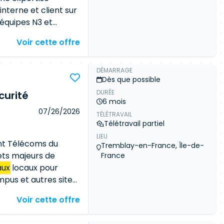
guration des
interne et client sur
 équipes N3 et
curité. • Établir et
 cybersécurité. •
saire. Collaborer
Voir cette offre
n de la sécurité. •
r résoudre les
s, procédures et
eille technologique
aux démarches de
uer aux activités
DÉMARRAGE
Dès que possible
 du SI. Architecture
 avec le client.
DURÉE
à jour la
ur des opérations.
curité
6 mois
e, fonctionnelle et
07/26/2026
TÉLÉTRAVAIL
itecture physique et
Télétravail partiel
 Assurer la gestion
LIEU
re. Sécurisation des
nt Télécoms du
Tremblay-en-France, Île-de-
tions de maintien en
ts majeurs de
France
mpagner la montée en
aux
locaux pour
ponibilité. •
mpus et autres sites
 de sécurité. •
m et à
Voir cette offre
iées à la sécurité des
nsiste à moderniser
 des incidents •
i Le second vise à