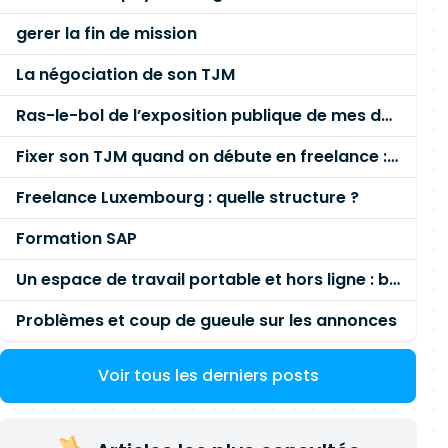
gerer la fin de mission
La négociation de son TJM
Ras-le-bol de l’exposition publique de mes données personnelles liées à mon entreprise
Fixer son TJM quand on débute en freelance : la méthode mathématique (et pas au feeling) 🛑
Freelance Luxembourg : quelle structure ?
Formation SAP
Un espace de travail portable et hors ligne : besoin réel ou fausse bonne idée ?
Problèmes et coup de gueule sur les annonces
Voir tous les derniers posts