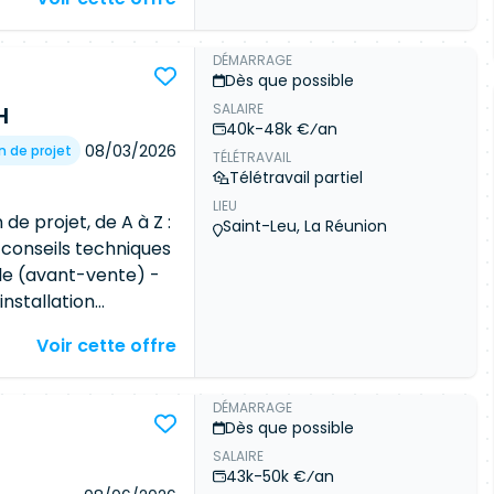
ent de matériels, y
ticiper aux
. ✅ Collaborer avec
DÉMARRAGE
Dès que possible
ents et les
SALAIRE
H
40k-48k €⁄an
08/03/2026
n de projet
TÉLÉTRAVAIL
Télétravail partiel
LIEU
 de projet, de A à Z :
Saint-Leu, La Réunion
t conseils techniques
le (avant-vente) -
installation
e travail,… - Suivi
Voir cette offre
duction, - Support
ivi / SAV)
Encadrer, partager
DÉMARRAGE
Dès que possible
ent Technique : -
SALAIRE
 Routing/Switching,
43k-50k €⁄an
mes (ISO 27001,