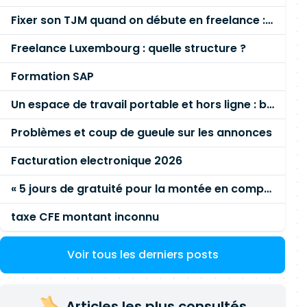
Fixer son TJM quand on débute en freelance : la méthode mathématique (et pas au feeling) 🛑
Freelance Luxembourg : quelle structure ?
Formation SAP
Un espace de travail portable et hors ligne : besoin réel ou fausse bonne idée ?
Problèmes et coup de gueule sur les annonces
Facturation electronique 2026
« 5 jours de gratuité pour la montée en compétence »
taxe CFE montant inconnu
Voir tous les derniers posts
Articles les plus consultés