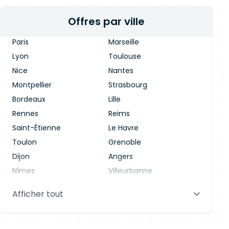
Offres par ville
Paris
Marseille
Lyon
Toulouse
Nice
Nantes
Montpellier
Strasbourg
Bordeaux
Lille
Rennes
Reims
Saint-Étienne
Le Havre
Toulon
Grenoble
Dijon
Angers
Nîmes
Villeurbanne
Saint-Denis
Le Mans
Afficher tout
Aix-en-Provence
Clermont-Ferrand
Brest
Tours
Amiens
Limoges