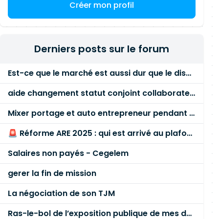
Créer mon profil
Derniers posts sur le forum
Est-ce que le marché est aussi dur que le disent les commerciaux ?
aide changement statut conjoint collaborateur
Mixer portage et auto entrepreneur pendant des années - quel risque ?
🚨 Réforme ARE 2025 : qui est arrivé au plafond des 60 % en gardant son entreprise ?
Salaires non payés - Cegelem
gerer la fin de mission
La négociation de son TJM
Ras-le-bol de l’exposition publique de mes données personnelles liées à mon entreprise