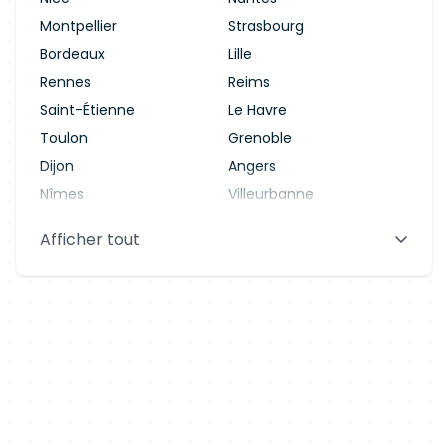
Montpellier
Strasbourg
Bordeaux
Lille
Rennes
Reims
Saint-Étienne
Le Havre
Toulon
Grenoble
Dijon
Angers
Nîmes
Villeurbanne
Saint-Denis
Le Mans
Afficher tout
Aix-en-Provence
Clermont-Ferrand
Brest
Tours
Amiens
Limoges
Annecy
Perpignan