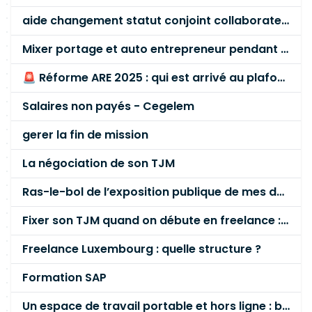
aide changement statut conjoint collaborateur
Mixer portage et auto entrepreneur pendant des années - quel risque ?
🚨 Réforme ARE 2025 : qui est arrivé au plafond des 60 % en gardant son entreprise ?
Salaires non payés - Cegelem
gerer la fin de mission
La négociation de son TJM
Ras-le-bol de l’exposition publique de mes données personnelles liées à mon entreprise
Fixer son TJM quand on débute en freelance : la méthode mathématique (et pas au feeling) 🛑
Freelance Luxembourg : quelle structure ?
Formation SAP
Un espace de travail portable et hors ligne : besoin réel ou fausse bonne idée ?