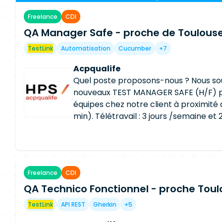
Freelance
CDI
QA Manager Safe - proche de Toulouse
TestLink
Automatisation
Cucumber
+7
Acpqualife
Quel poste proposons-nous ? Nous sou
nouveaux TEST MANAGER SAFE (H/F) p
équipes chez notre client à proximité 
min). Télétravail : 3 jours /semaine et 
non consécutifs Nos QA managers trav
contexte Safe avec des PI décomposés
semaines. Vos principales missions s
La conduite et le suivi de la qualificat
Freelance
CDI
global du train Piloter les activités de 
QA Technico Fonctionnel - proche Toul
équipes : environnement, acteurs, pla
Mettre en place la politique de test. P
TestLink
API REST
Gherkin
+5
la matrice des exigences. Définir, éla