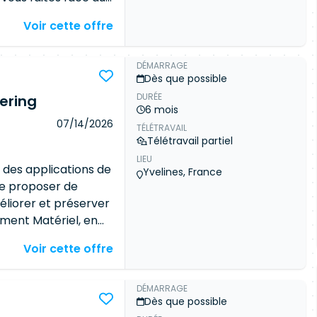
tre expertise, aux
Voir cette offre
onctionnalités, la
parvenir, les missions
les comités et les
DÉMARRAGE
Dès que possible
er les jeux de
DURÉE
ering
donnée SQL pour une
6 mois
ampagne de test
07/14/2026
TÉLÉTRAVAIL
és , IHM,
Télétravail partiel
nomalies et rédiger
LIEU
des test et des
 des applications de
Yvelines, France
n, Cucumber Rédiger
de proposer de
er à la rédaction de
éliorer et préserver
tement Matériel, en
quipements de
Voir cette offre
res smart metering
…), nous
rendre en charge le
DÉMARRAGE
Dès que possible
 qualification de