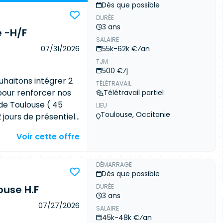
Dès que possible
DURÉE
3 ans
 -H/F
SALAIRE
07/31/2026
55k-62k €⁄an
TJM
500 €⁄j
haitons intégrer 2
TÉLÉTRAVAIL
our renforcer nos
Télétravail partiel
de Toulouse ( 45
LIEU
Toulouse, Occitanie
2 jours de présentiel
aillera dans un
Voir cette offre
 en 5 sprints de 3
eront notamment de :
ion et du déploiement
DÉMARRAGE
Dès que possible
qualification multi -
DURÉE
ouse H.F
nning, charges…)
3 ans
iloter la rédaction de
07/27/2026
SALAIRE
borer et mettre en
45k-48k €⁄an