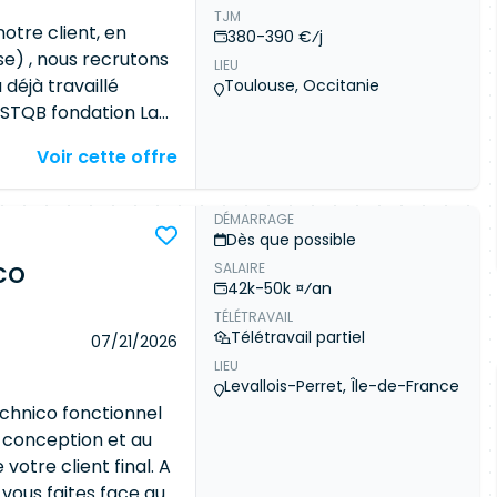
de test incluant la
TJM
la cohérence entre la
otre client, en
380-390 €⁄j
ettre en place les
se) , nous recrutons
LIEU
ndicateurs et les
déjà travaillé
Toulouse, Occitanie
inage des US /
ISTQB fondation La
es d'acceptances.
nition des critères
Voir cette offre
a –
TestLink
). Estimer
recettes
ats. Réaliser les
sts Définir et
ider les bilans QA et
 fonctionnels Créer
DÉMARRAGE
Dès que possible
bdomadaires et
tes SQL Analyser les
SALAIRE
CO
os pour les US
42k-50k ¤⁄an
ies Rédiger les
TÉLÉTRAVAIL
ravail : 3 jours de
Télétravail partiel
07/21/2026
 consécutifs.
LIEU
Levallois-Perret, Île-de-France
echnico fonctionnel
a conception et au
otre client final. A
vous faites face aux