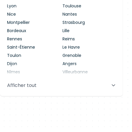
Lyon
Toulouse
Nice
Nantes
Montpellier
Strasbourg
Bordeaux
Lille
Rennes
Reims
Saint-Étienne
Le Havre
Toulon
Grenoble
Dijon
Angers
Nîmes
Villeurbanne
Saint-Denis
Le Mans
Afficher tout
Aix-en-Provence
Clermont-Ferrand
Brest
Tours
Amiens
Limoges
Annecy
Perpignan