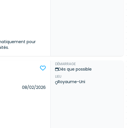
Connexion
omatiquement pour
ités.
DÉMARRAGE
Dès que possible
LIEU
ommunauté
Royaume-Uni
céder aux détails de
08/02/2026
 meilleures offres du
Connexion