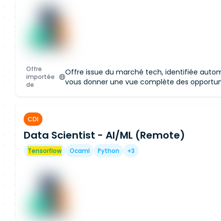
marché.
Créer mon profil
Offre
Offre issue du marché tech, identifiée aut
importée
vous donner une vue complète des opportun
de
CDI
Data Scientist - AI/ML (Remote)
Accès restreint à la c
Rejoignez notre plateforme pour ac
Tensorflow
Ocaml
Python
+3
cette offre et obtenir un accès aux
marché.
Créer mon profil