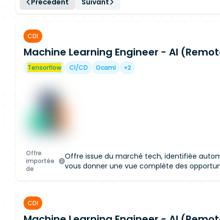
Précédent
Suivant
CDI
Machine Learning Engineer - AI (Remot
Tensorflow
CI/CD
Ocaml
+2
Offre
Offre issue du marché tech, identifiée aut
importée
vous donner une vue complète des opportun
de
CDI
Machine Learning Engineer - AI (Remot