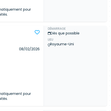
omatiquement pour
ités.
DÉMARRAGE
Dès que possible
LIEU
ommunauté
Royaume-Uni
céder aux détails de
08/02/2026
 meilleures offres du
Connexion
omatiquement pour
ités.