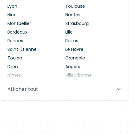
Lyon
Toulouse
Nice
Nantes
Montpellier
Strasbourg
Bordeaux
Lille
Rennes
Reims
Saint-Étienne
Le Havre
Toulon
Grenoble
Dijon
Angers
Nîmes
Villeurbanne
Saint-Denis
Le Mans
Afficher tout
Aix-en-Provence
Clermont-Ferrand
Brest
Tours
Amiens
Limoges
Annecy
Perpignan