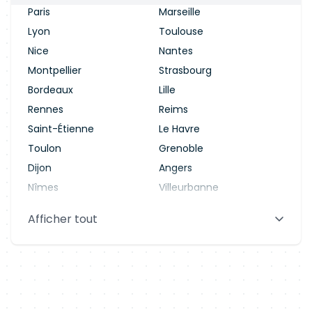
Paris
Marseille
Lyon
Toulouse
Nice
Nantes
Montpellier
Strasbourg
Bordeaux
Lille
Rennes
Reims
Saint-Étienne
Le Havre
Toulon
Grenoble
Dijon
Angers
Nîmes
Villeurbanne
Saint-Denis
Le Mans
Afficher tout
Aix-en-Provence
Clermont-Ferrand
Brest
Tours
Amiens
Limoges
Annecy
Perpignan