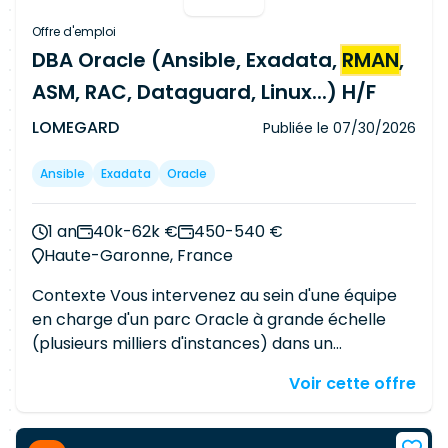
Offre d'emploi
DBA Oracle (Ansible, Exadata,
RMAN
,
ASM, RAC, Dataguard, Linux...) H/F
LOMEGARD
Publiée le
07/30/2026
Ansible
Exadata
Oracle
1 an
40k-62k €
450-540 €
Haute-Garonne, France
Contexte Vous intervenez au sein d'une équipe
en charge d'un parc Oracle à grande échelle
(plusieurs milliers d'instances) dans un
environnement critique, fortement industrialisé
Voir cette offre
et automatisé. Le poste est orienté
infrastructure, automatisation et exploitation,
avec une forte attente sur la maintenance et