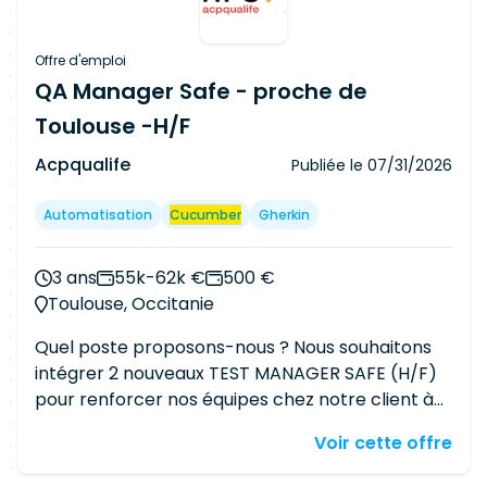
Offre d'emploi
QA Manager Safe - proche de
Toulouse -H/F
Acpqualife
Publiée le
07/31/2026
Automatisation
Cucumber
Gherkin
3 ans
55k-62k €
500 €
Toulouse, Occitanie
Quel poste proposons-nous ? Nous souhaitons
intégrer 2 nouveaux TEST MANAGER SAFE (H/F)
pour renforcer nos équipes chez notre client à
proximité de Toulouse ( 45 min). Télétravail : 3
Voir cette offre
jours /semaine et 2 jours de présentiel non
consécutifs Nos QA managers travaillera dans