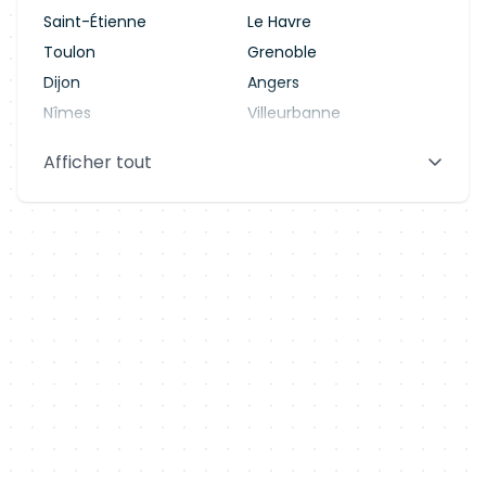
Saint-Étienne
Le Havre
Toulon
Grenoble
Dijon
Angers
Nîmes
Villeurbanne
Saint-Denis
Le Mans
Afficher tout
Aix-en-Provence
Clermont-Ferrand
Brest
Tours
Amiens
Limoges
Annecy
Perpignan