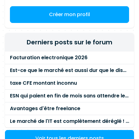
planification Compétences personnelles :
Pragmatisme Curiosité Pertinence Implication
Créer mon profil
Proactivité Qualités rédactionnelles et de
communication Autonomie
Derniers posts sur le forum
Facturation electronique 2026
Est-ce que le marché est aussi dur que le disent les commerciaux ?
taxe CFE montant inconnu
ESN qui paient en fin de mois sans attendre le paiement client ?
Avantages d'être freelance
Le marché de l'IT est complètement déréglé ! STOP à cette mascarade ! Il faut s'unir et résister !
Voir tous les derniers posts