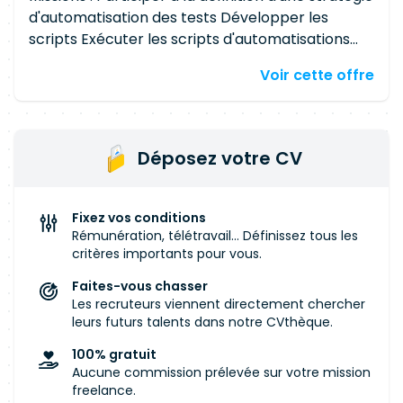
d'automatisation des tests Développer les
scripts Exécuter les scripts d'automatisations
Mettre en œuvre des jeux de données Assurer
Voir cette offre
l'analyse et la résolution des problèmes
détectés lors de l'exécution des tests
automatiques. Assister les utilisateurs Assurer la
rédaction des rapports de tests et de toute
Déposez votre CV
documentation technique afférente au
périmètre. Compétences techniques : Très
bonnes connaissances en interrogation et
Fixez vos conditions
manipulation de données (SQL) Vous connaissez
Rémunération, télétravail... Définissez tous les
Gherkin et savez les outils automatisation
critères importants pour vous.
Cucumber
, Cypress ou autres Connaissance ou
Faites-vous chasser
intérêt pour les environnements Cloud
Les recruteurs viennent directement chercher
Connaissance de Git Bonne connaissance des
leurs futurs talents dans notre CVthèque.
outils de support client (Jira, etc.) Approche
100% gratuit
axée sur les solutions, identifiant les opportunités
Aucune commission prélevée sur votre mission
et résolvant les problèmes et capacité de
freelance.