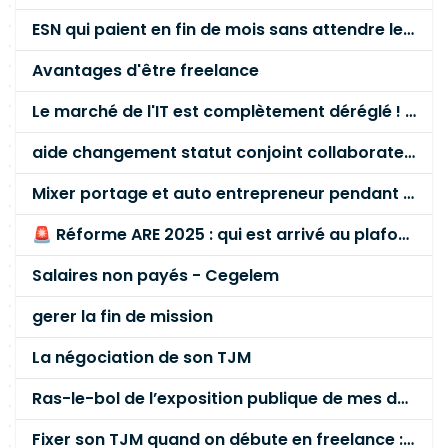
ESN qui paient en fin de mois sans attendre le paiement client ?
Avantages d'être freelance
Le marché de l'IT est complètement déréglé ! STOP à cette mascarade ! Il faut s'unir et résister !
aide changement statut conjoint collaborateur
Mixer portage et auto entrepreneur pendant des années - quel risque ?
🚨 Réforme ARE 2025 : qui est arrivé au plafond des 60 % en gardant son entreprise ?
Salaires non payés - Cegelem
gerer la fin de mission
La négociation de son TJM
Ras-le-bol de l’exposition publique de mes données personnelles liées à mon entreprise
Fixer son TJM quand on débute en freelance : la méthode mathématique (et pas au feeling) 🛑