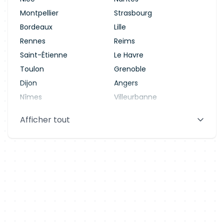
Montpellier
Strasbourg
Bordeaux
Lille
Rennes
Reims
Saint-Étienne
Le Havre
Toulon
Grenoble
Dijon
Angers
Nîmes
Villeurbanne
Saint-Denis
Le Mans
Afficher tout
Aix-en-Provence
Clermont-Ferrand
Brest
Tours
Amiens
Limoges
Annecy
Perpignan