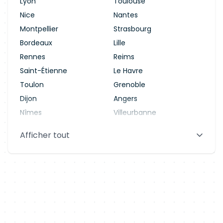
Lyon
Toulouse
Nice
Nantes
Montpellier
Strasbourg
Bordeaux
Lille
Rennes
Reims
Saint-Étienne
Le Havre
Toulon
Grenoble
Dijon
Angers
Nîmes
Villeurbanne
Saint-Denis
Le Mans
Afficher tout
Aix-en-Provence
Clermont-Ferrand
Brest
Tours
Amiens
Limoges
Annecy
Perpignan