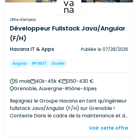
unitaires et fonctionnels durant vos
développements - L'industrialisation de vos
développements via notre PIC (Jenkins) - La
Offre d'emploi
participation au Daily Scrum Meeting, Sprint
Développeur Fullstack Java/Angular
Revue, Rétro de Sprint et Planning Poker La
(F/H)
stack technique : - Back End : Spring boot ou
MVC et Hibernate - Front End : Angular 2+ - BDD
Havana IT & Apps
Publiée le
07/28/2026
: SQL (MySQL, PostgreSQL, SQLServer) et/ou
NoSQL (MongoDB, Cassandra, Redis) - Outils : Git,
Angular
API REST
Docker
Jenkins, Jira
5 mois
40k-45k €
350-430 €
Grenoble, Auvergne-Rhône-Alpes
Rejoignez le Groupe Havana en tant qu'ingénieur
fullstack Java/Angular (F/H) sur Grenoble !
Contexte Dans le cadre de la maintenance et de
l'évolution de son système d'information, notre
Voir cette offre
client recherche un Ingénieur Développement
Java/Angular afin de renforcer une équipe