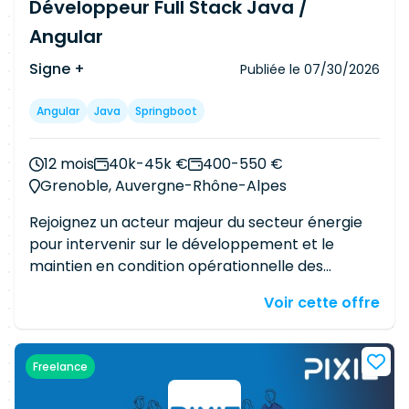
Développeur Full Stack Java /
corrective et les corrections de bugs (MCO).
Angular
Participer aux déploiements, intégration
continue et amélioration des outils (CI/CD).
Signe +
Publiée le
07/30/2026
Contribuer aux estimations de charges et au
suivi des tickets JIRA. Environnement technique :
Angular
Java
Springboot
Java, Angular, PostgreSQL, Git, CI/CD (Jenkins,
GitLab CI), conteneurs (Docker, Kubernetes).
12 mois
40k-45k €
400-550 €
Atouts : Python, Kotlin, C++, DevOps, JIRA,
Grenoble, Auvergne-Rhône-Alpes
méthodologies Agiles (Scrum).
Rejoignez un acteur majeur du secteur énergie
pour intervenir sur le développement et le
maintien en condition opérationnelle des
applications du SI Ouvrage. Vos missions
Voir cette offre
incluront : Analyse et reformulation des besoins
métiers. Conception technique et architecturale
des solutions. Développements applicatifs
Freelance
(Java, Spring Boot, Angular) avec tests unitaires
automatisés. Réalisation de chantiers techniques