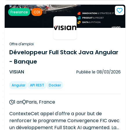
correction des anomalies et les déploiements.
Le consultant assurera également la gestion du
Freelance
CDI
code source sous GitLab, la mise à jour de la
documentation technique et le suivi des activités
en environnement Agile/Scrum. Il participera
aux mises en production ainsi qu'au transfert de
connaissances vers l'équipe de maintenance.
Offre d'emploi
Une maîtrise de Java, Angular, API REST,
Développeur Full Stack Java Angular
Postman et GitLab est requise
- Banque
VISIAN
Publiée le
08/03/2026
Angular
API REST
Docker
1 an
Paris, France
ContexteCet appel d'offre a pour but de
renforcer le programme Convergence FIC avec
un développement Full Stack AI augmented. La