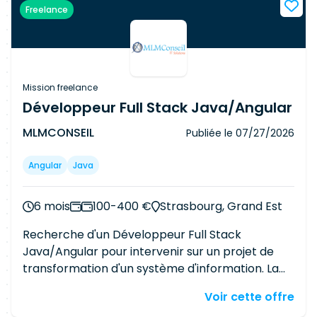
Freelance
applicatifs Participer aux déploiements et à la
configuration des environnements Profil
recherché : 7 ans d'expérience minimum
Expérience confirmée dans un environnement
Angular / Node.js / Java Stack technique : Java
Mission freelance
17 / 21 / 25 Angular 18+ Node.js 20+ Kubernetes
Développeur Full Stack Java/Angular
Docker Helm Kafka MongoDB GitLab
MLMCONSEIL
Publiée le
07/27/2026
Organisation : Métropole lilloise 3 jours de
présence sur site par semaine
Angular
Java
6 mois
100-400 €
Strasbourg, Grand Est
Recherche d'un Développeur Full Stack
Java/Angular pour intervenir sur un projet de
transformation d'un système d'information. La
mission porte sur le développement
Voir cette offre
d'applications et d'API, la réalisation des tests, la