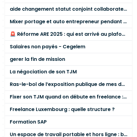
aide changement statut conjoint collaborateur
Mixer portage et auto entrepreneur pendant des années - quel risque ?
🚨 Réforme ARE 2025 : qui est arrivé au plafond des 60 % en gardant son entreprise ?
Salaires non payés - Cegelem
gerer la fin de mission
La négociation de son TJM
Ras-le-bol de l’exposition publique de mes données personnelles liées à mon entreprise
Fixer son TJM quand on débute en freelance : la méthode mathématique (et pas au feeling) 🛑
Freelance Luxembourg : quelle structure ?
Formation SAP
Un espace de travail portable et hors ligne : besoin réel ou fausse bonne idée ?