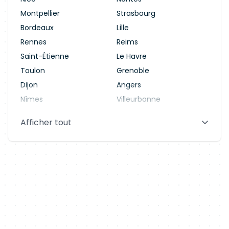
Montpellier
Strasbourg
Bordeaux
Lille
Rennes
Reims
Saint-Étienne
Le Havre
Toulon
Grenoble
Dijon
Angers
Nîmes
Villeurbanne
Saint-Denis
Le Mans
Afficher tout
Aix-en-Provence
Clermont-Ferrand
Brest
Tours
Amiens
Limoges
Annecy
Perpignan