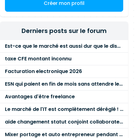
Créer mon profil
Derniers posts sur le forum
Est-ce que le marché est aussi dur que le disent les commerciaux ?
taxe CFE montant inconnu
Facturation electronique 2026
ESN qui paient en fin de mois sans attendre le paiement client ?
Avantages d'être freelance
Le marché de l'IT est complètement déréglé ! STOP à cette mascarade ! Il faut s'unir et résister !
aide changement statut conjoint collaborateur
Mixer portage et auto entrepreneur pendant des années - quel risque ?