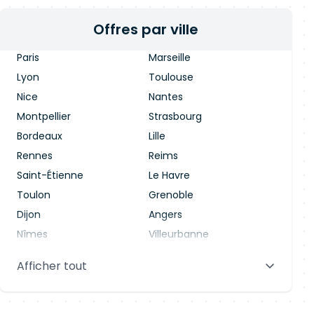
Offres par ville
Paris
Marseille
Lyon
Toulouse
Nice
Nantes
Montpellier
Strasbourg
Bordeaux
Lille
Rennes
Reims
Saint-Étienne
Le Havre
Toulon
Grenoble
Dijon
Angers
Nîmes
Villeurbanne
Saint-Denis
Le Mans
Afficher tout
Aix-en-Provence
Clermont-Ferrand
Brest
Tours
Amiens
Limoges