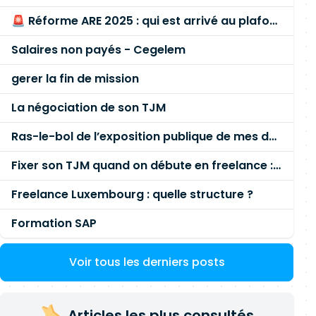
🚨 Réforme ARE 2025 : qui est arrivé au plafond des 60 % en gardant son entreprise ?
Salaires non payés - Cegelem
gerer la fin de mission
La négociation de son TJM
Ras-le-bol de l’exposition publique de mes données personnelles liées à mon entreprise
Fixer son TJM quand on débute en freelance : la méthode mathématique (et pas au feeling) 🛑
Freelance Luxembourg : quelle structure ?
Formation SAP
Voir tous les derniers posts
Articles les plus consultés